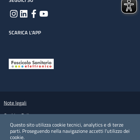
SEGUICI SU
SCARICA L'APP
Useful links section
Small prints
Note legali
Cookies Policy
Questo sito utilizza cookie tecnici, analytics e di terze
Policy privacy e protezione del dato personale
parti.
Proseguendo nella navigazione accetti l'utilizzo dei
cookie.