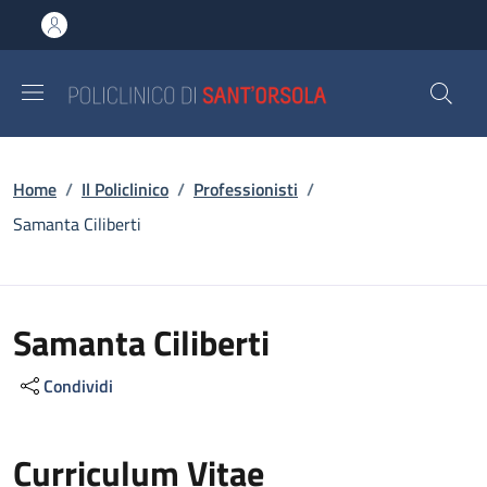
Salta al contenuto principale
Skip to footer content
Briciole di pane
Home
/
Il Policlinico
/
Professionisti
/
Samanta Ciliberti
Samanta Ciliberti
Condividi
Curriculum Vitae