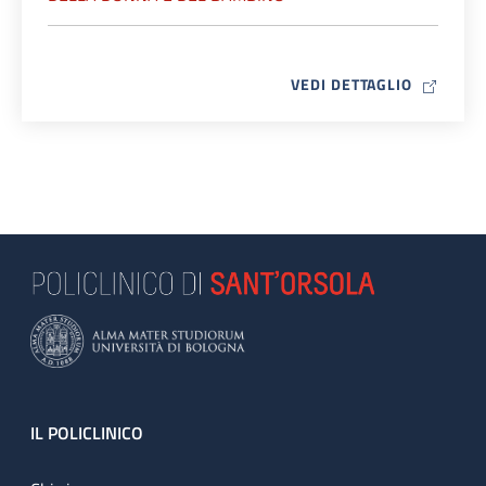
MAP ICO
VEDI DETTAGLIO
Footer
IL POLICLINICO