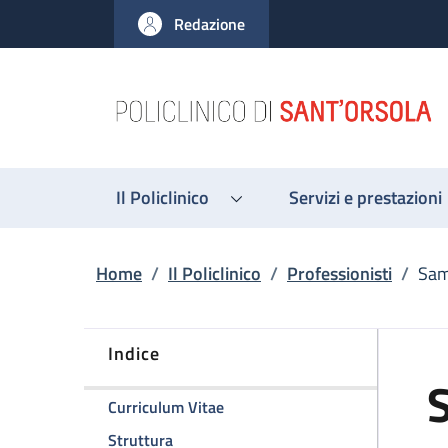
Salta al contenuto principale
Skip to footer content
Redazione
Il Policlinico
Servizi e prestazioni
Briciole di pane
Home
/
Il Policlinico
/
Professionisti
/
Sam
Indice
S
della pagina Samanta Ciliberti
Curriculum Vitae
della pagina Samanta Ciliberti
Struttura