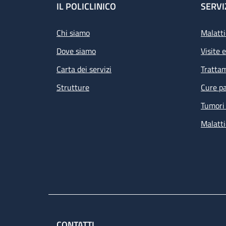
Footer
IL POLICLINICO
SERVI
Chi siamo
Malatti
Dove siamo
Visite 
Carta dei servizi
Tratta
Strutture
Cure pa
Tumori 
Malatti
CONTATTI