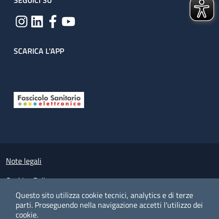
SEGUICI SU
SCARICA L'APP
Useful links section
Small prints
Note legali
Cookies Policy
Questo sito utilizza cookie tecnici, analytics e di terze
Policy privacy e protezione del dato personale
parti.
Proseguendo nella navigazione accetti l'utilizzo dei
cookie.