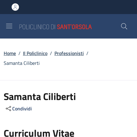
Salta al contenuto principale
Skip to footer content
Briciole di pane
Home
/
Il Policlinico
/
Professionisti
/
Samanta Ciliberti
Samanta Ciliberti
Condividi
Curriculum Vitae