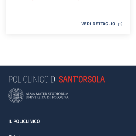
MAP ICO
VEDI DETTAGLIO
Footer
IL POLICLINICO