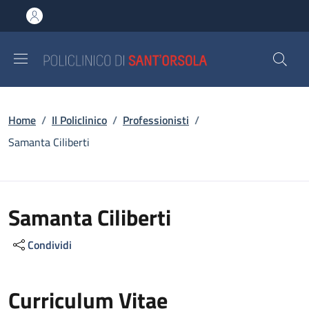
Salta al contenuto principale
Skip to footer content
Briciole di pane
Home
/
Il Policlinico
/
Professionisti
/
Samanta Ciliberti
Samanta Ciliberti
Condividi
Curriculum Vitae