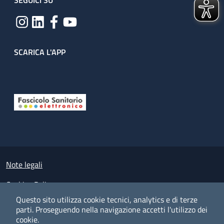
SEGUICI SU
SCARICA L'APP
Useful links section
Small prints
Note legali
Cookies Policy
Questo sito utilizza cookie tecnici, analytics e di terze
Policy privacy e protezione del dato personale
parti.
Proseguendo nella navigazione accetti l'utilizzo dei
cookie.