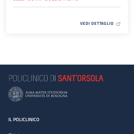
MAP ICO
VEDI DETTAGLIO
Footer
IL POLICLINICO