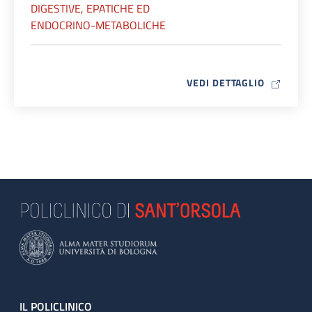
DIGESTIVE, EPATICHE ED
ENDOCRINO-METABOLICHE
MAP ICO
VEDI DETTAGLIO
Footer
IL POLICLINICO