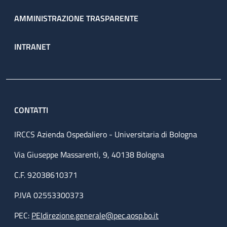
AMMINISTRAZIONE TRASPARENTE
INTRANET
CONTATTI
IRCCS Azienda Ospedaliero - Universitaria di Bologna
Via Giuseppe Massarenti, 9, 40138 Bologna
C.F. 92038610371
P.IVA 02553300373
PEC:
PEIdirezione.generale@pec.aosp.bo.it