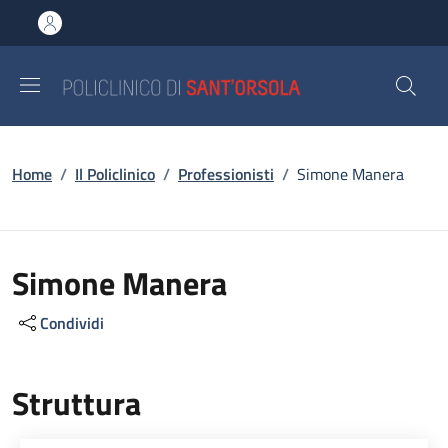
Salta al contenuto principale
Skip to footer content
Briciole di pane
Home
/
Il Policlinico
/
Professionisti
/
Simone Manera
Simone Manera
Condividi
Struttura