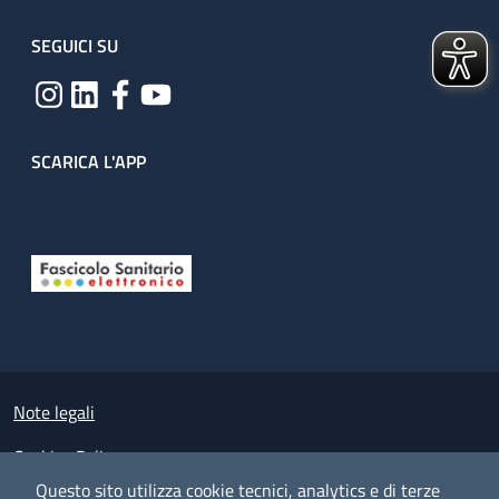
SEGUICI SU
SCARICA L'APP
Useful links section
Small prints
Note legali
Cookies Policy
Questo sito utilizza cookie tecnici, analytics e di terze