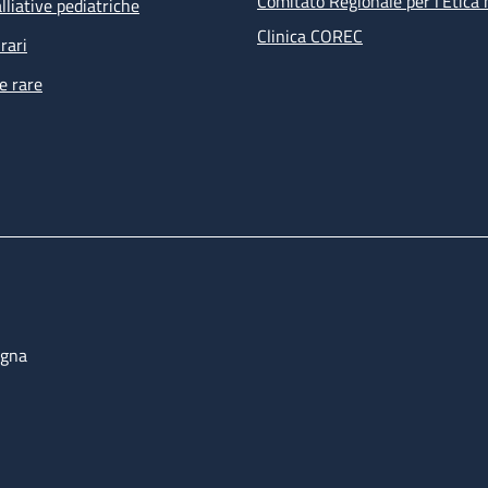
Comitato Regionale per l’Etica 
lliative pediatriche
Clinica COREC
rari
e rare
ogna