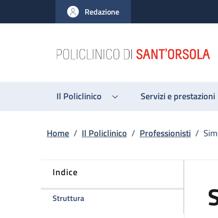
Salta al contenuto principale
Skip to footer content
Redazione
Il Policlinico
Servizi e prestazioni
Briciole di pane
Home
/
Il Policlinico
/
Professionisti
/
Sim
Indice
della pagina Simone Manera
Struttura