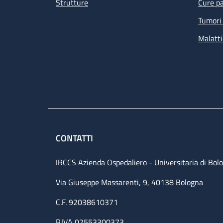
Strutture
Cure pa
Tumori 
Malatti
CONTATTI
IRCCS Azienda Ospedaliero - Universitaria di Bol
Via Giuseppe Massarenti, 9, 40138 Bologna
C.F. 92038610371
P.IVA 02553300373