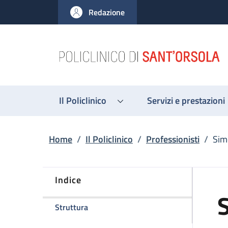
Salta al contenuto principale
Skip to footer content
Redazione
Il Policlinico
Servizi e prestazioni
Briciole di pane
Home
/
Il Policlinico
/
Professionisti
/
Sim
Indice
della pagina Simone Manera
Struttura