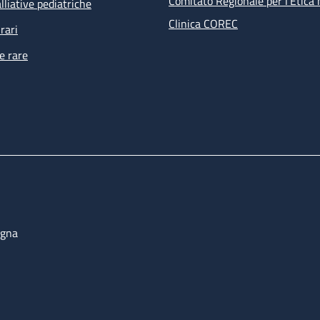
Comitato Regionale per l’Etica 
lliative pediatriche
Clinica COREC
rari
e rare
ogna