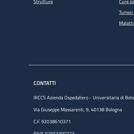
Strutture
Cure pa
Tumori 
Malatti
CONTATTI
IRCCS Azienda Ospedaliero - Universitaria di Bol
Via Giuseppe Massarenti, 9, 40138 Bologna
C.F. 92038610371
P.IVA 02553300373