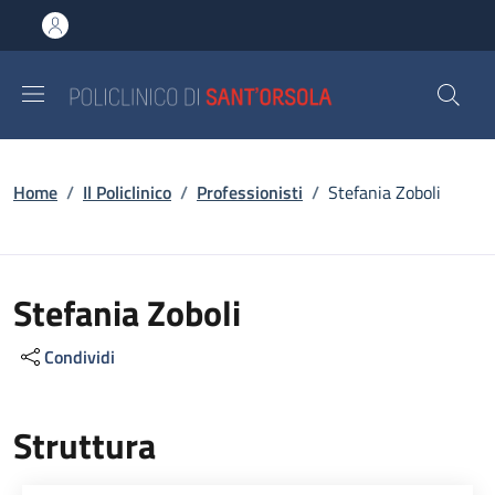
Salta al contenuto principale
Skip to footer content
Briciole di pane
Home
/
Il Policlinico
/
Professionisti
/
Stefania Zoboli
Stefania Zoboli
Condividi
Struttura