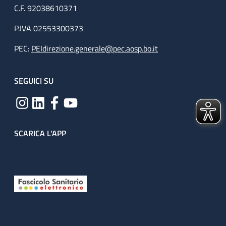
C.F. 92038610371
P.IVA 02553300373
PEC:
PEIdirezione.generale@pec.aosp.bo.it
SEGUICI SU
SCARICA L'APP