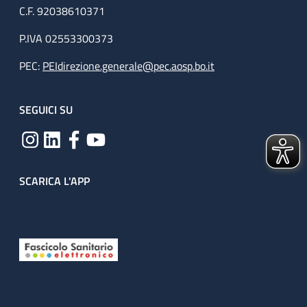
C.F. 92038610371
P.IVA 02553300373
PEC:
PEIdirezione.generale@pec.aosp.bo.it
SEGUICI SU
SCARICA L'APP