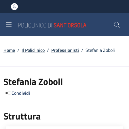
Salta al contenuto principale
Skip to footer content
Briciole di pane
Home
/
Il Policlinico
/
Professionisti
/
Stefania Zoboli
Stefania Zoboli
Condividi
Struttura