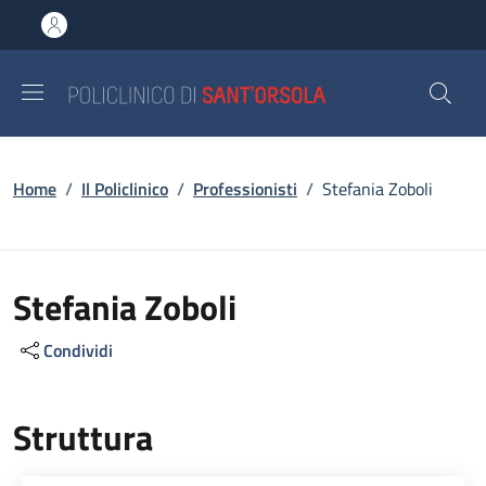
Salta al contenuto principale
Skip to footer content
Briciole di pane
Home
/
Il Policlinico
/
Professionisti
/
Stefania Zoboli
Stefania Zoboli
Condividi
Struttura