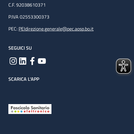
C.F. 92038610371
P.IVA 02553300373
PEC:
PEIdirezione.generale@pec.aosp.bo.it
SEGUICI SU
SCARICA L'APP