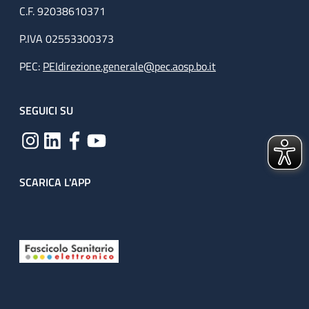
C.F. 92038610371
P.IVA 02553300373
PEC:
PEIdirezione.generale@pec.aosp.bo.it
SEGUICI SU
SCARICA L'APP