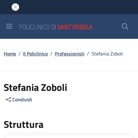
Salta al contenuto principale
Skip to footer content
Briciole di pane
Home
/
Il Policlinico
/
Professionisti
/
Stefania Zoboli
Stefania Zoboli
Condividi
Struttura