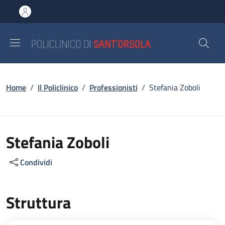
Salta al contenuto principale
Skip to footer content
Briciole di pane
Home
/
Il Policlinico
/
Professionisti
/
Stefania Zoboli
Stefania Zoboli
Condividi
Struttura