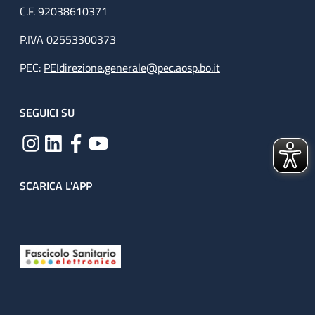
C.F. 92038610371
P.IVA 02553300373
PEC:
PEIdirezione.generale@pec.aosp.bo.it
SEGUICI SU
SCARICA L'APP