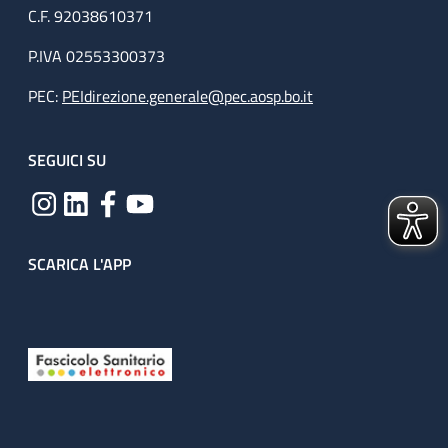
C.F. 92038610371
P.IVA 02553300373
PEC:
PEIdirezione.generale@pec.aosp.bo.it
SEGUICI SU
SCARICA L'APP