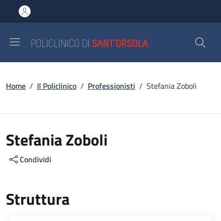
Salta al contenuto principale
Skip to footer content
Briciole di pane
Home
/
Il Policlinico
/
Professionisti
/
Stefania Zoboli
Stefania Zoboli
Condividi
Struttura