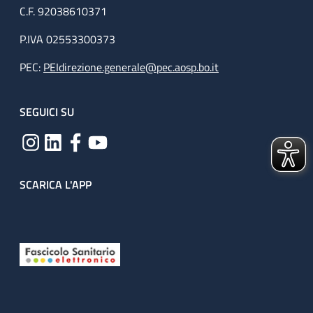
C.F. 92038610371
P.IVA 02553300373
PEC:
PEIdirezione.generale@pec.aosp.bo.it
SEGUICI SU
SCARICA L'APP