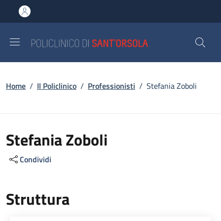
Salta al contenuto principale
Skip to footer content
Briciole di pane
Home
/
Il Policlinico
/
Professionisti
/
Stefania Zoboli
Stefania Zoboli
Condividi
Struttura