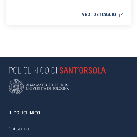
MAP ICO
VEDI DETTAGLIO
Footer
IL POLICLINICO
Chi siamo