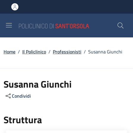
Salta al contenuto principale
Skip to footer content
Briciole di pane
Home
/
Il Policlinico
/
Professionisti
/
Susanna Giunchi
Susanna Giunchi
Condividi
Struttura