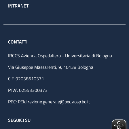
INTRANET
CONTATTI
IRCCS Azienda Ospedaliero - Universitaria di Bologna
Via Giuseppe Massarenti, 9, 40138 Bologna
C.F. 92038610371
P.IVA 02553300373
PEC:
PEIdirezione.generale@pec.aosp.bo.it
SEGUICI SU