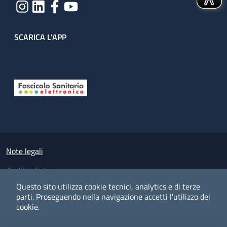
SCARICA L'APP
Useful links section
Small prints
Note legali
Cookies Policy
Questo sito utilizza cookie tecnici, analytics e di terze
Policy privacy e protezione del dato personale
parti.
Proseguendo nella navigazione accetti l'utilizzo dei
cookie.
Albo pretorio on-line