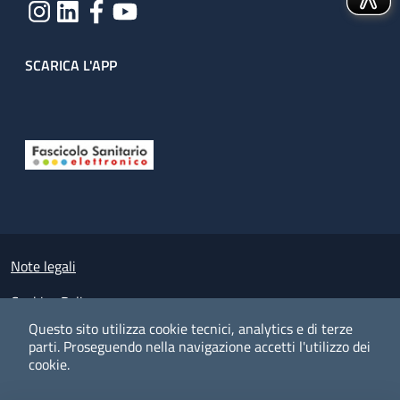
SCARICA L'APP
Useful links section
Small prints
Note legali
Cookies Policy
Questo sito utilizza cookie tecnici, analytics e di terze
Policy privacy e protezione del dato personale
parti.
Proseguendo nella navigazione accetti l'utilizzo dei
cookie.
Albo pretorio on-line