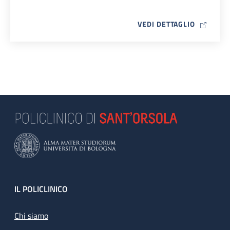
MAP ICO
VEDI DETTAGLIO
Footer
IL POLICLINICO
Chi siamo