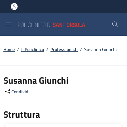
Salta al contenuto principale
Skip to footer content
Briciole di pane
Home
/
Il Policlinico
/
Professionisti
/
Susanna Giunchi
Susanna Giunchi
Condividi
Struttura