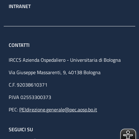
INTRANET
CONTATTI
IRCCS Azienda Ospedaliero - Universitaria di Bologna
Via Giuseppe Massarenti, 9, 40138 Bologna
C.F. 92038610371
P.IVA 02553300373
PEC:
PEIdirezione.generale@pec.aosp.bo.it
SEGUICI SU