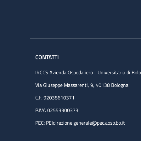
CONTATTI
IRCCS Azienda Ospedaliero - Universitaria di Bol
Via Giuseppe Massarenti, 9, 40138 Bologna
C.F. 92038610371
P.IVA 02553300373
PEC:
PEIdirezione.generale@pec.aosp.bo.it