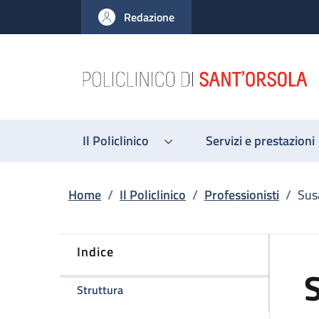
Salta al contenuto principale
Skip to footer content
Redazione
Il Policlinico
Servizi e prestazioni
Briciole di pane
Home
/
Il Policlinico
/
Professionisti
/
Sus
Indice
della pagina Susanna Giunchi
Struttura