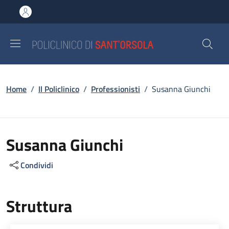
Salta al contenuto principale
Skip to footer content
Briciole di pane
Home
/
Il Policlinico
/
Professionisti
/
Susanna Giunchi
Susanna Giunchi
Condividi
Struttura