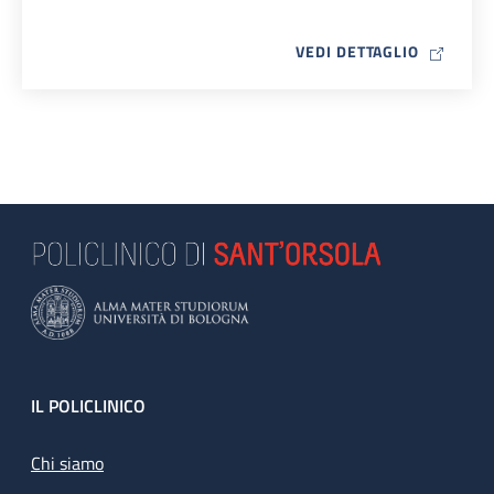
MAP ICO
VEDI DETTAGLIO
Footer
IL POLICLINICO
Chi siamo