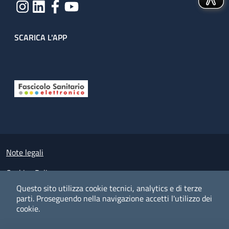
SCARICA L'APP
Useful links section
Small prints
Note legali
Cookies Policy
Questo sito utilizza cookie tecnici, analytics e di terze
Policy privacy e protezione del dato personale
parti.
Proseguendo nella navigazione accetti l'utilizzo dei
cookie.
Albo pretorio on-line