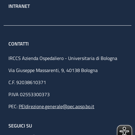
INTRANET
CONTATTI
IRCCS Azienda Ospedaliero - Universitaria di Bologna
Via Giuseppe Massarenti, 9, 40138 Bologna
C.F. 92038610371
P.IVA 02553300373
PEC:
PEIdirezione.generale@pec.aosp.bo.it
SEGUICI SU