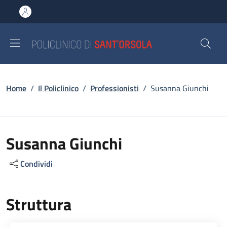
Salta al contenuto principale
Skip to footer content
Briciole di pane
Home
/
Il Policlinico
/
Professionisti
/
Susanna Giunchi
Susanna Giunchi
Condividi
Struttura