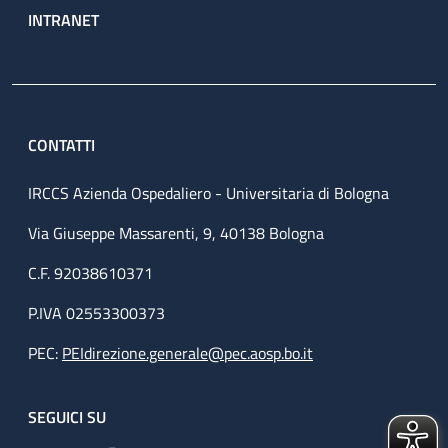
INTRANET
CONTATTI
IRCCS Azienda Ospedaliero - Universitaria di Bologna
Via Giuseppe Massarenti, 9, 40138 Bologna
C.F. 92038610371
P.IVA 02553300373
PEC:
PEIdirezione.generale@pec.aosp.bo.it
SEGUICI SU