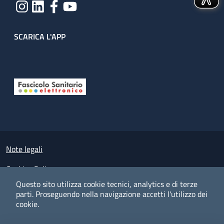
SCARICA L'APP
Useful links section
Small prints
Note legali
Cookies Policy
Questo sito utilizza cookie tecnici, analytics e di terze
Policy privacy e protezione del dato personale
parti.
Proseguendo nella navigazione accetti l'utilizzo dei
cookie.
Albo pretorio on-line