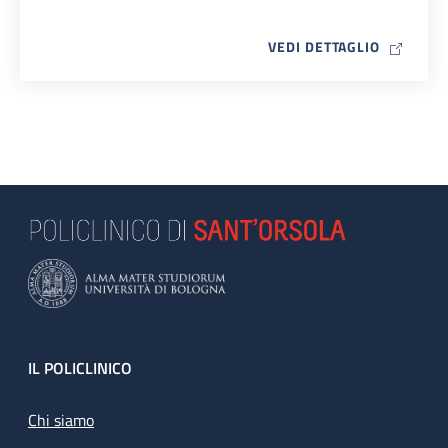
MAP ICO
VEDI DETTAGLIO
Footer
IL POLICLINICO
Chi siamo