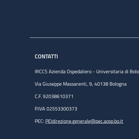
CONTATTI
IRCCS Azienda Ospedaliero - Universitaria di Bol
Via Giuseppe Massarenti, 9, 40138 Bologna
C.F. 92038610371
P.IVA 02553300373
PEC:
PEIdirezione.generale@pec.aosp.bo.it