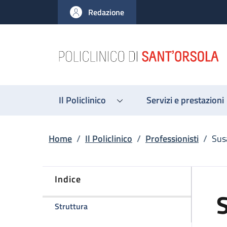
Salta al contenuto principale
Skip to footer content
Redazione
Il Policlinico
Servizi e prestazioni
Briciole di pane
Home
/
Il Policlinico
/
Professionisti
/
Sus
Indice
della pagina Susanna Giunchi
Struttura