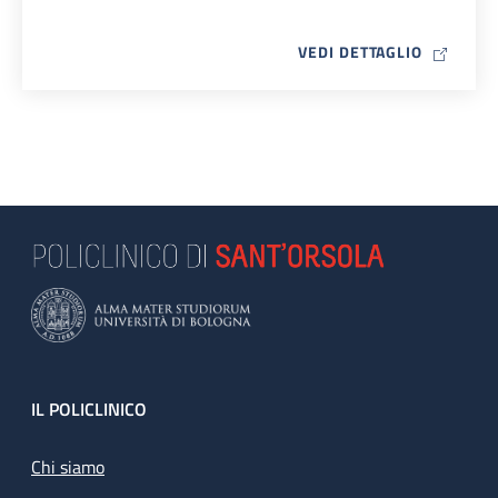
MAP ICO
VEDI DETTAGLIO
Footer
IL POLICLINICO
Chi siamo