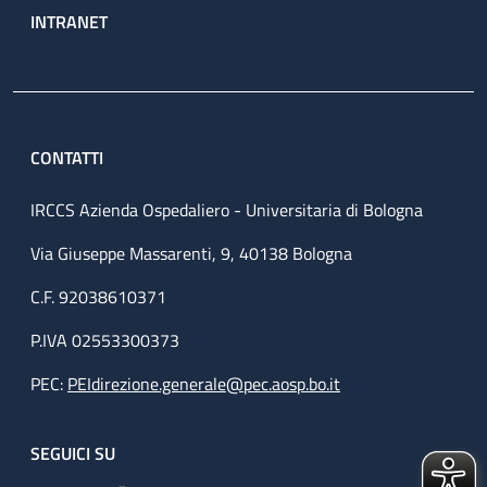
INTRANET
CONTATTI
IRCCS Azienda Ospedaliero - Universitaria di Bologna
Via Giuseppe Massarenti, 9, 40138 Bologna
C.F. 92038610371
P.IVA 02553300373
PEC:
PEIdirezione.generale@pec.aosp.bo.it
SEGUICI SU