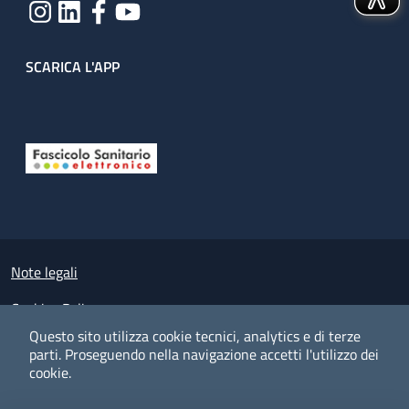
SCARICA L'APP
Useful links section
Small prints
Note legali
Cookies Policy
Questo sito utilizza cookie tecnici, analytics e di terze
Policy privacy e protezione del dato personale
parti.
Proseguendo nella navigazione accetti l'utilizzo dei
cookie.
Albo pretorio on-line