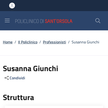
Salta al contenuto principale
Skip to footer content
Briciole di pane
Home
/
Il Policlinico
/
Professionisti
/
Susanna Giunchi
Susanna Giunchi
Condividi
Struttura