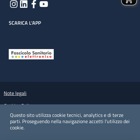
SCARICA L'APP
Useful links section
Small prints
Note legali
Cookies Policy
Questo sito utilizza cookie tecnici, analytics e di terze
Policy privacy e protezione del dato personale
parti.
Proseguendo nella navigazione accetti l'utilizzo dei
cookie.
Albo pretorio on-line