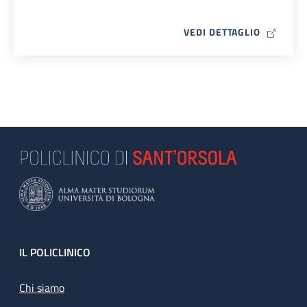
MAP ICO
VEDI DETTAGLIO
Footer
IL POLICLINICO
Chi siamo