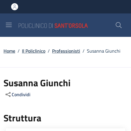
Salta al contenuto principale
Skip to footer content
Briciole di pane
Home
/
Il Policlinico
/
Professionisti
/
Susanna Giunchi
Susanna Giunchi
Condividi
Struttura