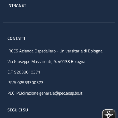
INTRANET
CONTATTI
IRCCS Azienda Ospedaliero - Universitaria di Bologna
Via Giuseppe Massarenti, 9, 40138 Bologna
C.F. 92038610371
P.IVA 02553300373
PEC:
PEIdirezione.generale@pec.aosp.bo.it
SEGUICI SU