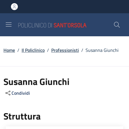
Salta al contenuto principale
Skip to footer content
Briciole di pane
Home
/
Il Policlinico
/
Professionisti
/
Susanna Giunchi
Susanna Giunchi
Condividi
Struttura