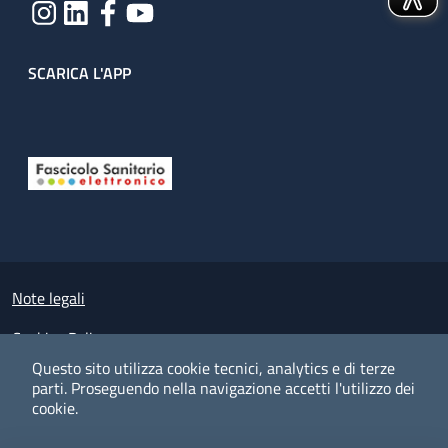
SCARICA L'APP
Useful links section
Small prints
Note legali
Cookies Policy
Questo sito utilizza cookie tecnici, analytics e di terze
Policy privacy e protezione del dato personale
parti.
Proseguendo nella navigazione accetti l'utilizzo dei
cookie.
Albo pretorio on-line