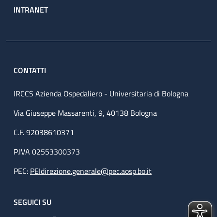
INTRANET
CONTATTI
IRCCS Azienda Ospedaliero - Universitaria di Bologna
Via Giuseppe Massarenti, 9, 40138 Bologna
C.F. 92038610371
P.IVA 02553300373
PEC:
PEIdirezione.generale@pec.aosp.bo.it
SEGUICI SU