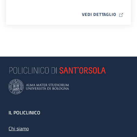
MAP ICO
VEDI DETTAGLIO
Footer
IL POLICLINICO
Chi siamo