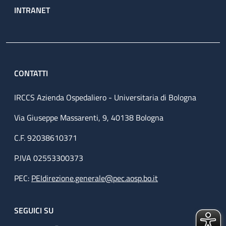
INTRANET
CONTATTI
IRCCS Azienda Ospedaliero - Universitaria di Bologna
Via Giuseppe Massarenti, 9, 40138 Bologna
C.F. 92038610371
P.IVA 02553300373
PEC:
PEIdirezione.generale@pec.aosp.bo.it
SEGUICI SU