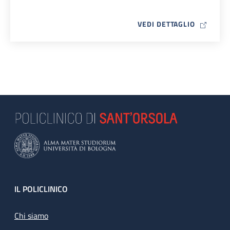
MAP ICO
VEDI DETTAGLIO
Footer
IL POLICLINICO
Chi siamo