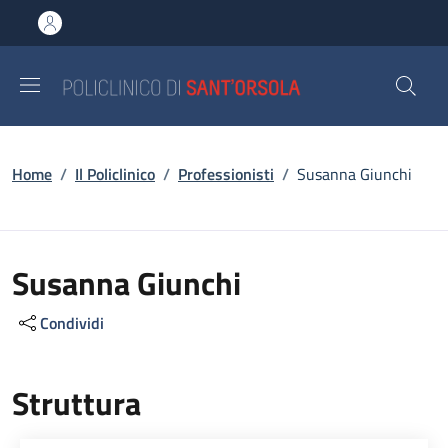
Salta al contenuto principale
Skip to footer content
Briciole di pane
Home
/
Il Policlinico
/
Professionisti
/
Susanna Giunchi
Susanna Giunchi
Condividi
Struttura