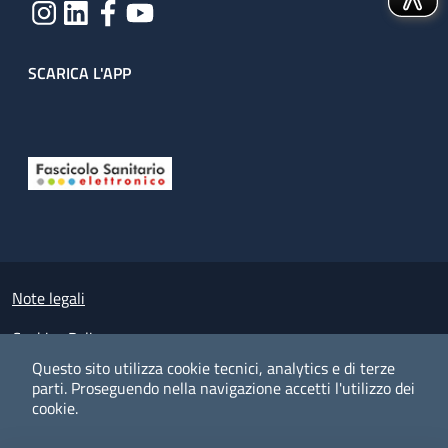
SCARICA L'APP
Useful links section
Small prints
Note legali
Cookies Policy
Questo sito utilizza cookie tecnici, analytics e di terze
Policy privacy e protezione del dato personale
parti.
Proseguendo nella navigazione accetti l'utilizzo dei
cookie.
Albo pretorio on-line