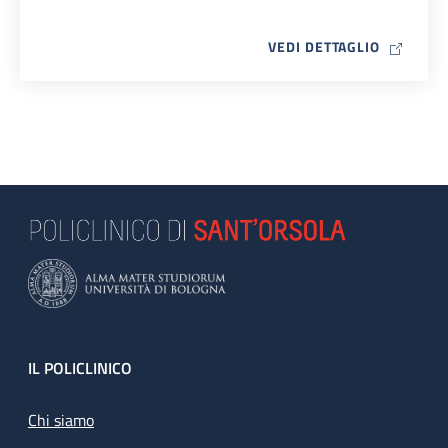
MAP ICO
VEDI DETTAGLIO
Footer
IL POLICLINICO
Chi siamo