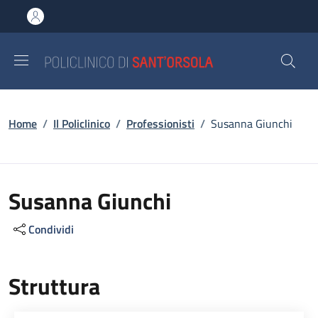
Salta al contenuto principale
Skip to footer content
Briciole di pane
Home
/
Il Policlinico
/
Professionisti
/
Susanna Giunchi
Susanna Giunchi
Condividi
Struttura