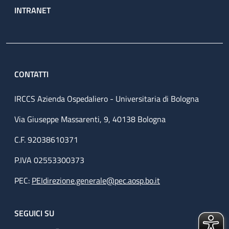
INTRANET
CONTATTI
IRCCS Azienda Ospedaliero - Universitaria di Bologna
Via Giuseppe Massarenti, 9, 40138 Bologna
C.F. 92038610371
P.IVA 02553300373
PEC:
PEIdirezione.generale@pec.aosp.bo.it
SEGUICI SU