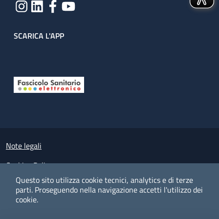
SCARICA L'APP
Useful links section
Small prints
Note legali
Cookies Policy
Questo sito utilizza cookie tecnici, analytics e di terze
Policy privacy e protezione del dato personale
parti.
Proseguendo nella navigazione accetti l'utilizzo dei
cookie.
Albo pretorio on-line