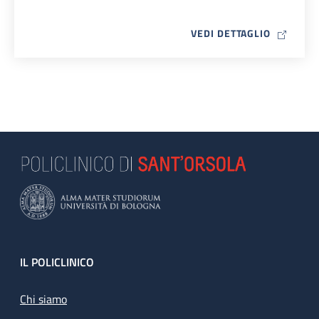
MAP ICO
VEDI DETTAGLIO
Footer
IL POLICLINICO
Chi siamo