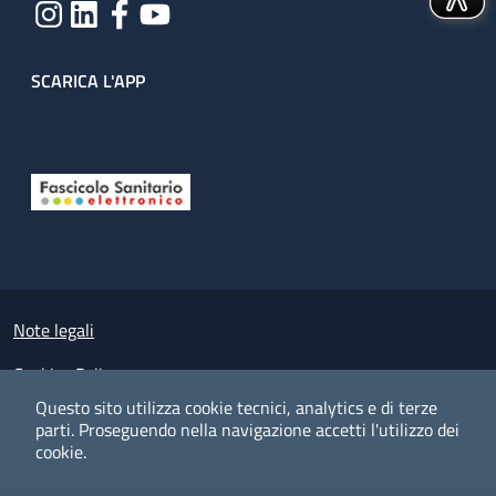
SCARICA L'APP
Useful links section
Small prints
Note legali
Cookies Policy
Questo sito utilizza cookie tecnici, analytics e di terze
Policy privacy e protezione del dato personale
parti.
Proseguendo nella navigazione accetti l'utilizzo dei
cookie.
Albo pretorio on-line