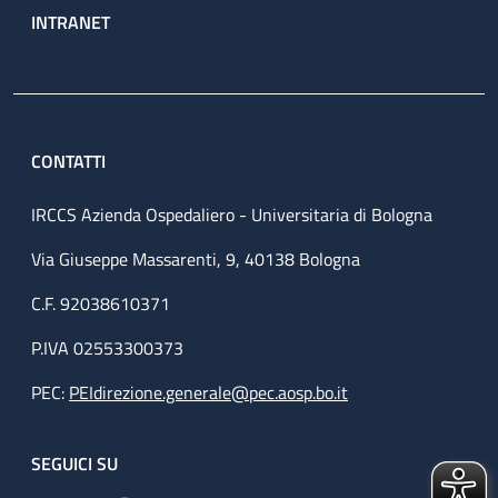
INTRANET
CONTATTI
IRCCS Azienda Ospedaliero - Universitaria di Bologna
Via Giuseppe Massarenti, 9, 40138 Bologna
C.F. 92038610371
P.IVA 02553300373
PEC:
PEIdirezione.generale@pec.aosp.bo.it
SEGUICI SU