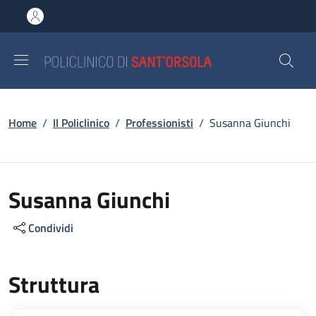
Salta al contenuto principale
Skip to footer content
Briciole di pane
Home
/
Il Policlinico
/
Professionisti
/
Susanna Giunchi
Susanna Giunchi
Condividi
Struttura