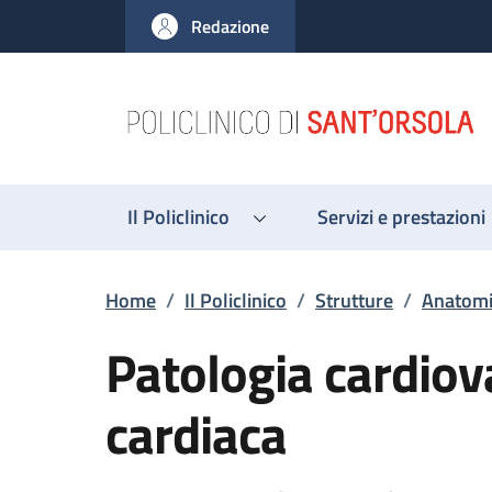
Salta al contenuto principale
Skip to footer content
Redazione
Il Policlinico
Servizi e prestazioni
Briciole di pane
Home
/
Il Policlinico
/
Strutture
/
Anatomia
Patologia cardiov
cardiaca