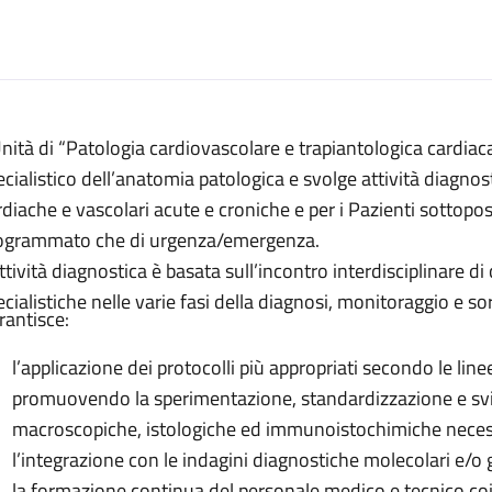
escrizione
Unità di “Patologia cardiovascolare e trapiantologica cardiac
 e trapiantologica cardiaca
ecialistico dell’anatomia patologica e svolge attività diagnost
rapiantologica cardiaca
rdiache e vascolari acute e croniche e per i Pazienti sottopos
 e trapiantologica cardiaca
ogrammato che di urgenza/emergenza.
attività diagnostica è basata sull’incontro interdisciplinare 
re e trapiantologica cardiaca
ecialistiche nelle varie fasi della diagnosi, monitoraggio e s
olare e trapiantologica cardiaca
rantisce:
l’applicazione dei protocolli più appropriati secondo le line
promuovendo la sperimentazione, standardizzazione e svi
macroscopiche, istologiche ed immunoistochimiche necessa
l’integrazione con le indagini diagnostiche molecolari e/o 
la formazione continua del personale medico e tecnico coinv