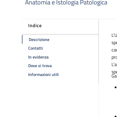
Anatomia e Istologia Patologica
Indice
D
L’
della pagina Patologia cardiovascolare
Descrizione
sp
della pagina Patologia cardiovascolare e t
Contatti
ca
della pagina Patologia cardiovascolare
pr
In evidenza
L’
della pagina Patologia cardiovascola
Dove si trova
sp
della pagina Patologia cardiovasc
Informazioni utili
Ga