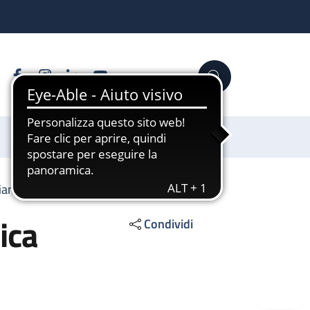
Facebook
Instagram
Linkedin
YouTube
Cerca
Sostienici
iantologica cardiaca
ica
Condividi