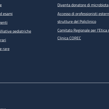
e
Diventa donatore di microbiota
ed esami
Accesso di professionisti estern
strutture del Policlinico
menti
Comitato Regionale per l’Etica 
lliative pediatriche
Clinica COREC
rari
e rare