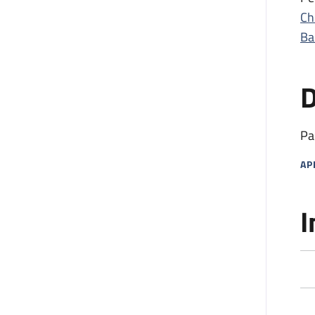
Ch
Ba
D
Pa
AP
MA
I