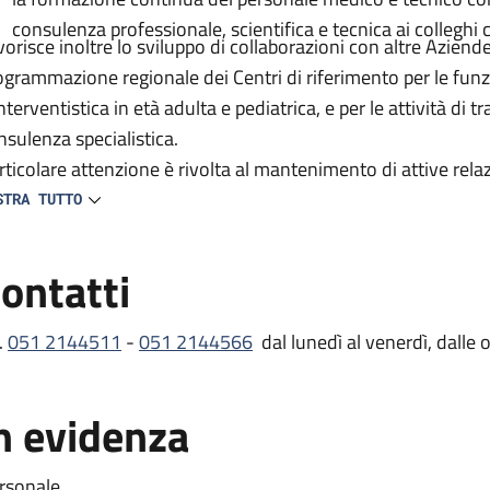
consulenza professionale, scientifica e tecnica ai colleghi cl
vorisce inoltre lo sviluppo di collaborazioni con altre Aziende
ogrammazione regionale dei Centri di riferimento per le funzio
nterventistica in età adulta e pediatrica, e per le attività di 
nsulenza specialistica.
rticolare attenzione è rivolta al mantenimento di attive rela
ganismi scientifici nazionali e internazionali sia per quanto a
STRA TUTTO
elle cardiologiche e cardiochirurgiche.
ontatti
.
051 2144511
-
051 2144566
dal lunedì al venerdì, dalle 
n evidenza
rsonale