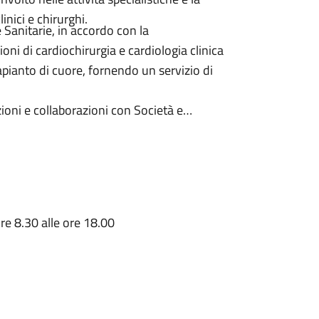
inici e chirurghi.
 Sanitarie, in accordo con la
ni di cardiochirurgia e cardiologia clinica
trapianto di cuore, fornendo un servizio di
zioni e collaborazioni con Società e
ttiene alla disciplina patologica che a
ore 8.30 alle ore 18.00