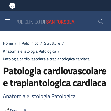
Salta al contenuto principale
Skip to footer content
Briciole di pane
Home
/
Il Policlinico
/
Strutture
/
Anatomia e Istologia Patologica
/
Patologia cardiovascolare e trapiantologica cardiaca
Patologia cardiovascolare
e trapiantologica cardiaca
Anatomia e Istologia Patologica
Condividi