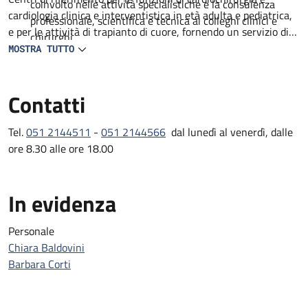
coinvolto nelle attività specialistiche e la consulenza
cardiologia clinica e interventistica in età adulta e pediatrica,
professionale, scientifica e tecnica ai colleghi clinici e
e per le attività di trapianto di cuore, fornendo un servizio di
chirurghi.
consulenza specialistica.
MOSTRA TUTTO
Particolare attenzione è rivolta al mantenimento di attive
relazioni e collaborazioni con Società e Organismi scientifici
Contatti
nazionali e internazionali sia per quanto attiene alla disciplina
patologica che a quelle cardiologiche e cardiochirurgiche.
Tel.
051 2144511
-
051 2144566
dal lunedì al venerdì, dalle
ore 8.30 alle ore 18.00
In evidenza
Personale
Chiara Baldovini
Barbara Corti