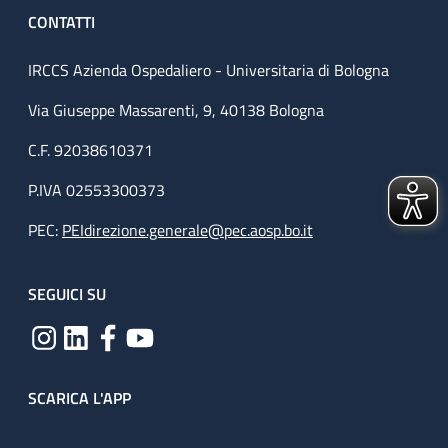
CONTATTI
IRCCS Azienda Ospedaliero - Universitaria di Bologna
Via Giuseppe Massarenti, 9, 40138 Bologna
C.F. 92038610371
P.IVA 02553300373
PEC:
PEIdirezione.generale@pec.aosp.bo.it
SEGUICI SU
SCARICA L'APP