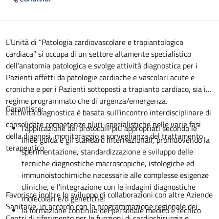
Descrizione
L’Unità di “Patologia cardiovascolare e trapiantologica
cardiaca” si occupa di un settore altamente specialistico
dell’anatomia patologica e svolge attività diagnostica per i
Pazienti affetti da patologie cardiache e vascolari acute e
croniche e per i Pazienti sottoposti a trapianto cardiaco, sia in
regime programmato che di urgenza/emergenza.
Garantisce:
L’attività diagnostica è basata sull’incontro interdisciplinare di
consolidate competenze pluri-specialistiche nelle varie fasi
l’applicazione dei protocolli più appropriati secondo le
della diagnosi, monitoraggio e sorveglianza del trattamento
linee guida e gli standard internazionali, promuovendo la
terapeutico.
sperimentazione, standardizzazione e sviluppo delle
tecniche diagnostiche macroscopiche, istologiche ed
immunoistochimiche necessarie alle complesse esigenze
cliniche, e l’integrazione con le indagini diagnostiche
Favorisce inoltre lo sviluppo di collaborazioni con altre Aziende
molecolari e/o genetiche;
Sanitarie, in accordo con la programmazione regionale dei
la formazione continua del personale medico e tecnico
Centri di riferimento per le funzioni di cardiochirurgia e