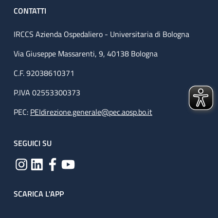
CONTATTI
IRCCS Azienda Ospedaliero - Universitaria di Bologna
Via Giuseppe Massarenti, 9, 40138 Bologna
C.F. 92038610371
P.IVA 02553300373
PEC:
PEIdirezione.generale@pec.aosp.bo.it
SEGUICI SU
SCARICA L'APP