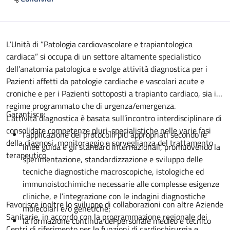
Descrizione
L’Unità di “Patologia cardiovascolare e trapiantologica
cardiaca” si occupa di un settore altamente specialistico
dell’anatomia patologica e svolge attività diagnostica per i
Pazienti affetti da patologie cardiache e vascolari acute e
croniche e per i Pazienti sottoposti a trapianto cardiaco, sia in
regime programmato che di urgenza/emergenza.
Garantisce:
L’attività diagnostica è basata sull’incontro interdisciplinare di
consolidate competenze pluri-specialistiche nelle varie fasi
l’applicazione dei protocolli più appropriati secondo le
della diagnosi, monitoraggio e sorveglianza del trattamento
linee guida e gli standard internazionali, promuovendo la
terapeutico.
sperimentazione, standardizzazione e sviluppo delle
tecniche diagnostiche macroscopiche, istologiche ed
immunoistochimiche necessarie alle complesse esigenze
cliniche, e l’integrazione con le indagini diagnostiche
Favorisce inoltre lo sviluppo di collaborazioni con altre Aziende
molecolari e/o genetiche;
Sanitarie, in accordo con la programmazione regionale dei
la formazione continua del personale medico e tecnico
Centri di riferimento per le funzioni di cardiochirurgia e