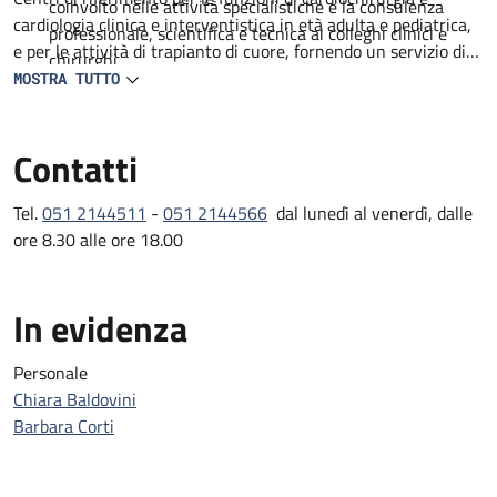
coinvolto nelle attività specialistiche e la consulenza
cardiologia clinica e interventistica in età adulta e pediatrica,
professionale, scientifica e tecnica ai colleghi clinici e
e per le attività di trapianto di cuore, fornendo un servizio di
chirurghi.
consulenza specialistica.
MOSTRA TUTTO
Particolare attenzione è rivolta al mantenimento di attive
relazioni e collaborazioni con Società e Organismi scientifici
Contatti
nazionali e internazionali sia per quanto attiene alla disciplina
patologica che a quelle cardiologiche e cardiochirurgiche.
Tel.
051 2144511
-
051 2144566
dal lunedì al venerdì, dalle
ore 8.30 alle ore 18.00
In evidenza
Personale
Chiara Baldovini
Barbara Corti