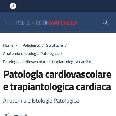
Salta al contenuto principale
Skip to footer content
Briciole di pane
Home
/
Il Policlinico
/
Strutture
/
Anatomia e Istologia Patologica
/
Patologia cardiovascolare e trapiantologica cardiaca
Patologia cardiovascolare
e trapiantologica cardiaca
Anatomia e Istologia Patologica
Condividi