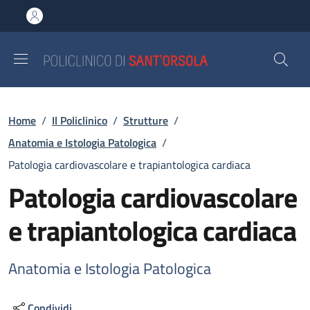
Salta al contenuto principale
Skip to footer content
Briciole di pane
Home
/
Il Policlinico
/
Strutture
/
Anatomia e Istologia Patologica
/
Patologia cardiovascolare e trapiantologica cardiaca
Patologia cardiovascolare
e trapiantologica cardiaca
Anatomia e Istologia Patologica
Condividi