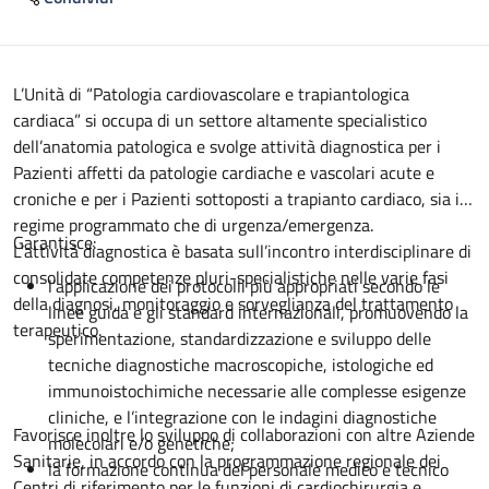
Descrizione
L’Unità di “Patologia cardiovascolare e trapiantologica
cardiaca” si occupa di un settore altamente specialistico
dell’anatomia patologica e svolge attività diagnostica per i
Pazienti affetti da patologie cardiache e vascolari acute e
croniche e per i Pazienti sottoposti a trapianto cardiaco, sia in
regime programmato che di urgenza/emergenza.
Garantisce:
L’attività diagnostica è basata sull’incontro interdisciplinare di
consolidate competenze pluri-specialistiche nelle varie fasi
l’applicazione dei protocolli più appropriati secondo le
della diagnosi, monitoraggio e sorveglianza del trattamento
linee guida e gli standard internazionali, promuovendo la
terapeutico.
sperimentazione, standardizzazione e sviluppo delle
tecniche diagnostiche macroscopiche, istologiche ed
immunoistochimiche necessarie alle complesse esigenze
cliniche, e l’integrazione con le indagini diagnostiche
Favorisce inoltre lo sviluppo di collaborazioni con altre Aziende
molecolari e/o genetiche;
Sanitarie, in accordo con la programmazione regionale dei
la formazione continua del personale medico e tecnico
Centri di riferimento per le funzioni di cardiochirurgia e