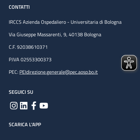
CONTATTI
IRCCS Azienda Ospedaliero - Universitaria di Bologna
Via Giuseppe Massarenti, 9, 40138 Bologna
C.F. 92038610371
P.IVA 02553300373
PEC:
PEIdirezione.generale@pec.aosp.bo.it
SEGUICI SU
SCARICA L'APP