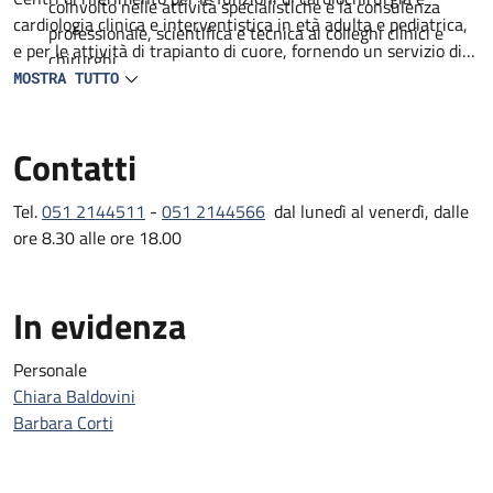
coinvolto nelle attività specialistiche e la consulenza
cardiologia clinica e interventistica in età adulta e pediatrica,
professionale, scientifica e tecnica ai colleghi clinici e
e per le attività di trapianto di cuore, fornendo un servizio di
chirurghi.
consulenza specialistica.
MOSTRA TUTTO
Particolare attenzione è rivolta al mantenimento di attive
relazioni e collaborazioni con Società e Organismi scientifici
Contatti
nazionali e internazionali sia per quanto attiene alla disciplina
patologica che a quelle cardiologiche e cardiochirurgiche.
Tel.
051 2144511
-
051 2144566
dal lunedì al venerdì, dalle
ore 8.30 alle ore 18.00
In evidenza
Personale
Chiara Baldovini
Barbara Corti