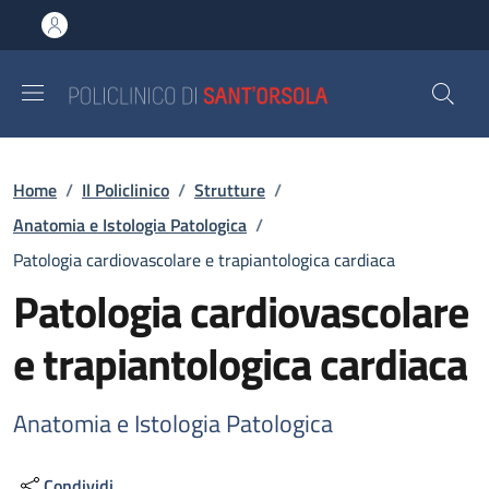
Salta al contenuto principale
Skip to footer content
Briciole di pane
Home
/
Il Policlinico
/
Strutture
/
Anatomia e Istologia Patologica
/
Patologia cardiovascolare e trapiantologica cardiaca
Patologia cardiovascolare
e trapiantologica cardiaca
Anatomia e Istologia Patologica
Condividi