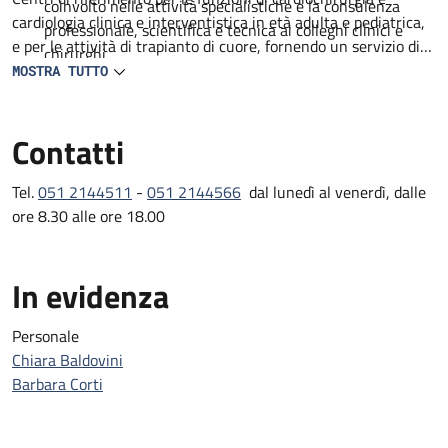
coinvolto nelle attività specialistiche e la consulenza
cardiologia clinica e interventistica in età adulta e pediatrica,
professionale, scientifica e tecnica ai colleghi clinici e
e per le attività di trapianto di cuore, fornendo un servizio di
chirurghi.
consulenza specialistica.
MOSTRA TUTTO
Particolare attenzione è rivolta al mantenimento di attive
relazioni e collaborazioni con Società e Organismi scientifici
Contatti
nazionali e internazionali sia per quanto attiene alla disciplina
patologica che a quelle cardiologiche e cardiochirurgiche.
Tel.
051 2144511
-
051 2144566
dal lunedì al venerdì, dalle
ore 8.30 alle ore 18.00
In evidenza
Personale
Chiara Baldovini
Barbara Corti