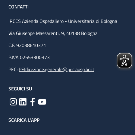
CONTATTI
IRCCS Azienda Ospedaliero - Universitaria di Bologna
Via Giuseppe Massarenti, 9, 40138 Bologna
C.F. 92038610371
P.IVA 02553300373
PEC:
PEIdirezione.generale@pec.aosp.bo.it
SEGUICI SU
SCARICA L'APP