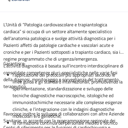
Descrizione
L’Unità di “Patologia cardiovascolare e trapiantologica
cardiaca” si occupa di un settore altamente specialistico
dell’anatomia patologica e svolge attività diagnostica per i
Pazienti affetti da patologie cardiache e vascolari acute e
croniche e per i Pazienti sottoposti a trapianto cardiaco, sia in
regime programmato che di urgenza/emergenza.
Garantisce:
L’attività diagnostica è basata sull’incontro interdisciplinare di
consolidate competenze pluri-specialistiche nelle varie fasi
l’applicazione dei protocolli più appropriati secondo le
della diagnosi, monitoraggio e sorveglianza del trattamento
linee guida e gli standard internazionali, promuovendo la
terapeutico.
sperimentazione, standardizzazione e sviluppo delle
tecniche diagnostiche macroscopiche, istologiche ed
immunoistochimiche necessarie alle complesse esigenze
cliniche, e l’integrazione con le indagini diagnostiche
Favorisce inoltre lo sviluppo di collaborazioni con altre Aziende
molecolari e/o genetiche;
Sanitarie, in accordo con la programmazione regionale dei
la formazione continua del personale medico e tecnico
Centri di riferimento per le funzioni di cardiochirurgia e