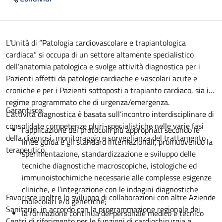
Descrizione
L’Unità di “Patologia cardiovascolare e trapiantologica
cardiaca” si occupa di un settore altamente specialistico
dell’anatomia patologica e svolge attività diagnostica per i
Pazienti affetti da patologie cardiache e vascolari acute e
croniche e per i Pazienti sottoposti a trapianto cardiaco, sia in
regime programmato che di urgenza/emergenza.
Garantisce:
L’attività diagnostica è basata sull’incontro interdisciplinare di
consolidate competenze pluri-specialistiche nelle varie fasi
l’applicazione dei protocolli più appropriati secondo le
della diagnosi, monitoraggio e sorveglianza del trattamento
linee guida e gli standard internazionali, promuovendo la
terapeutico.
sperimentazione, standardizzazione e sviluppo delle
tecniche diagnostiche macroscopiche, istologiche ed
immunoistochimiche necessarie alle complesse esigenze
cliniche, e l’integrazione con le indagini diagnostiche
Favorisce inoltre lo sviluppo di collaborazioni con altre Aziende
molecolari e/o genetiche;
Sanitarie, in accordo con la programmazione regionale dei
la formazione continua del personale medico e tecnico
Centri di riferimento per le funzioni di cardiochirurgia e