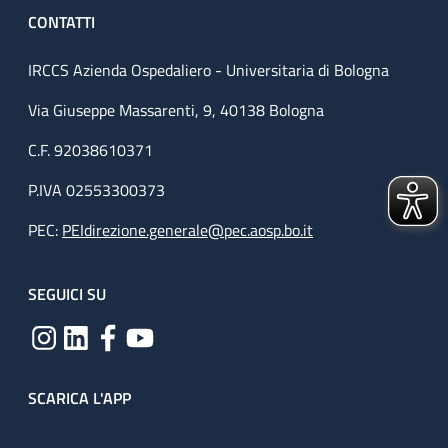
CONTATTI
IRCCS Azienda Ospedaliero - Universitaria di Bologna
Via Giuseppe Massarenti, 9, 40138 Bologna
C.F. 92038610371
P.IVA 02553300373
PEC:
PEIdirezione.generale@pec.aosp.bo.it
SEGUICI SU
SCARICA L'APP