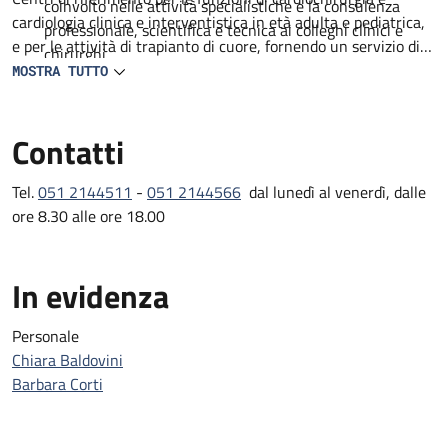
coinvolto nelle attività specialistiche e la consulenza
cardiologia clinica e interventistica in età adulta e pediatrica,
professionale, scientifica e tecnica ai colleghi clinici e
e per le attività di trapianto di cuore, fornendo un servizio di
chirurghi.
consulenza specialistica.
MOSTRA TUTTO
Particolare attenzione è rivolta al mantenimento di attive
relazioni e collaborazioni con Società e Organismi scientifici
Contatti
nazionali e internazionali sia per quanto attiene alla disciplina
patologica che a quelle cardiologiche e cardiochirurgiche.
Tel.
051 2144511
-
051 2144566
dal lunedì al venerdì, dalle
ore 8.30 alle ore 18.00
In evidenza
Personale
Chiara Baldovini
Barbara Corti