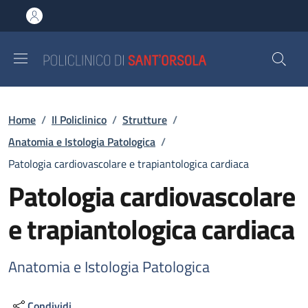
Salta al contenuto principale
Skip to footer content
Briciole di pane
Home
/
Il Policlinico
/
Strutture
/
Anatomia e Istologia Patologica
/
Patologia cardiovascolare e trapiantologica cardiaca
Patologia cardiovascolare
e trapiantologica cardiaca
Anatomia e Istologia Patologica
Condividi