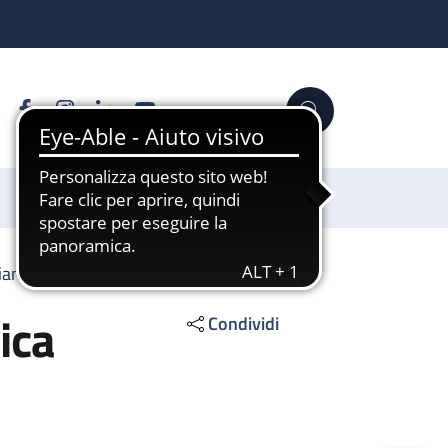
Facebook
Instagram
Linkedin
YouTube
Cerca
Sostienici
iantologica cardiaca
ica
Condividi