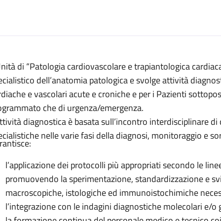
escrizione
Unità di “Patologia cardiovascolare e trapiantologica cardiac
 e trapiantologica cardiaca
ecialistico dell’anatomia patologica e svolge attività diagnost
rapiantologica cardiaca
rdiache e vascolari acute e croniche e per i Pazienti sottopos
 e trapiantologica cardiaca
ogrammato che di urgenza/emergenza.
attività diagnostica è basata sull’incontro interdisciplinare 
re e trapiantologica cardiaca
ecialistiche nelle varie fasi della diagnosi, monitoraggio e s
olare e trapiantologica cardiaca
rantisce:
l’applicazione dei protocolli più appropriati secondo le line
promuovendo la sperimentazione, standardizzazione e svi
macroscopiche, istologiche ed immunoistochimiche necessa
l’integrazione con le indagini diagnostiche molecolari e/o 
la formazione continua del personale medico e tecnico coinv