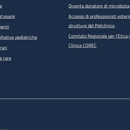
e
Diventa donatore di microbiota
ed esami
Accesso di professionisti estern
strutture del Policlinico
menti
Comitato Regionale per l’Etica 
lliative pediatriche
Clinica COREC
rari
e rare