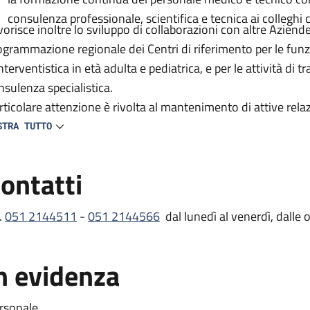
consulenza professionale, scientifica e tecnica ai colleghi cl
vorisce inoltre lo sviluppo di collaborazioni con altre Aziende
ogrammazione regionale dei Centri di riferimento per le funzio
nterventistica in età adulta e pediatrica, e per le attività di 
nsulenza specialistica.
rticolare attenzione è rivolta al mantenimento di attive rela
ganismi scientifici nazionali e internazionali sia per quanto a
STRA TUTTO
elle cardiologiche e cardiochirurgiche.
ontatti
.
051 2144511
-
051 2144566
dal lunedì al venerdì, dalle 
n evidenza
rsonale