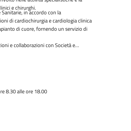
inici e chirurghi.
 Sanitarie, in accordo con la
ni di cardiochirurgia e cardiologia clinica
trapianto di cuore, fornendo un servizio di
zioni e collaborazioni con Società e
ttiene alla disciplina patologica che a
ore 8.30 alle ore 18.00