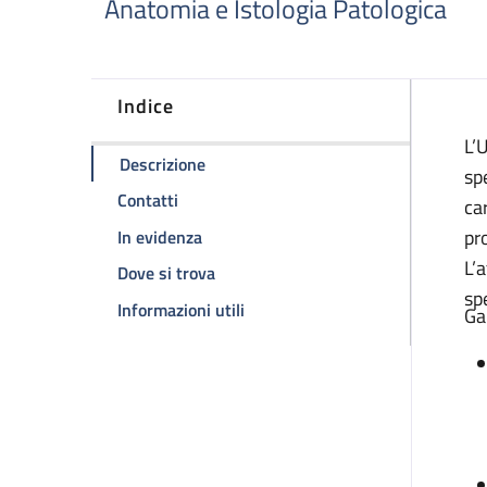
Anatomia e Istologia Patologica
Indice
D
L’
della pagina Patologia cardiovascolare
Descrizione
sp
della pagina Patologia cardiovascolare e t
Contatti
ca
della pagina Patologia cardiovascolare
pr
In evidenza
L’
della pagina Patologia cardiovascola
Dove si trova
sp
della pagina Patologia cardiovasc
Informazioni utili
Ga