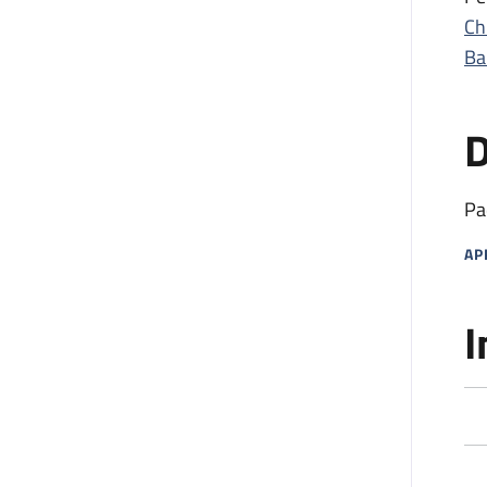
Ch
Ba
D
Pa
AP
MA
I