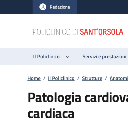
Salta al contenuto principale
Skip to footer content
Redazione
Il Policlinico
Servizi e prestazioni
Briciole di pane
Home
/
Il Policlinico
/
Strutture
/
Anatomia
Patologia cardiov
cardiaca