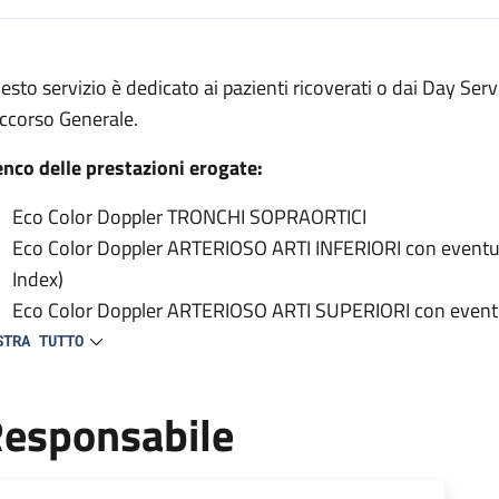
escrizione
esto servizio è dedicato ai pazienti ricoverati o dai Day Serv
 Vascolare per interni
ccorso Generale.
ne Vascolare per interni
enco delle prestazioni erogate:
ne Vascolare per interni
Eco Color Doppler TRONCHI SOPRAORTICI
Eco Color Doppler ARTERIOSO ARTI INFERIORI con eventual
Index)
Eco Color Doppler ARTERIOSO ARTI SUPERIORI con eventua
toracico superiore (TOS)
STRA TUTTO
Eco Color Doppler AORTA ADDOMINALE
Eco Color Doppler ARTERIE ILIACHE
esponsabile
Eco Color Doppler ARTERIE RENALI
Eco Color Doppler VENA CAVA INFERIORE
Eco Color Doppler VENE ILIACHE