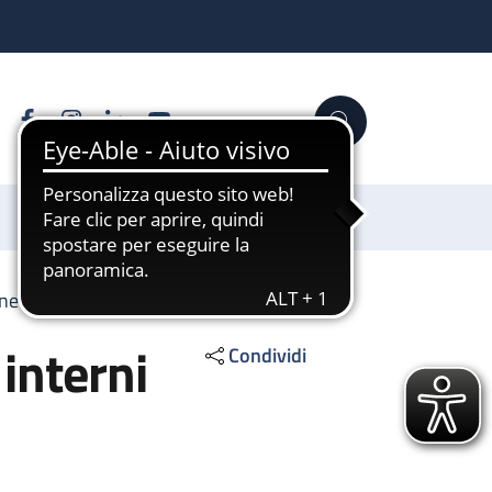
Facebook
Instagram
Linkedin
YouTube
Cerca
Sostienici
e Vascolare per interni
interni
Condividi