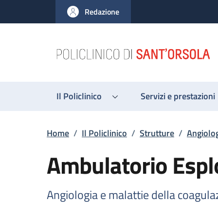
Salta al contenuto principale
Skip to footer content
Redazione
Il Policlinico
Servizi e prestazioni
Briciole di pane
Home
/
Il Policlinico
/
Strutture
/
Angiolog
Ambulatorio Esplo
Angiologia e malattie della coagula