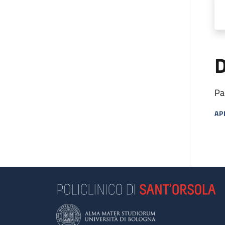
D
Pa
AP
MA