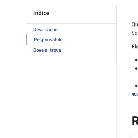
Indice
D
Qu
della pagina Ambulatorio Esplorazione
Descrizione
So
della pagina Ambulatorio Esplorazio
Responsabile
El
della pagina Ambulatorio Esplorazio
Dove si trova
MO
R