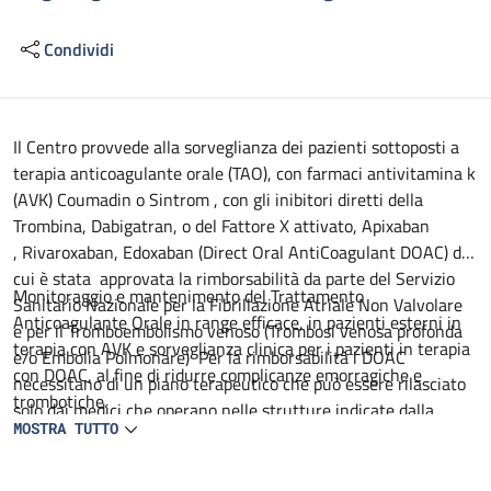
Condividi
Descrizione
Il Centro provvede alla sorveglianza dei pazienti sottoposti a
terapia anticoagulante orale (TAO), con farmaci antivitamina k
(AVK) Coumadin o Sintrom , con gli inibitori diretti della
Trombina, Dabigatran, o del Fattore X attivato, Apixaban
, Rivaroxaban, Edoxaban (Direct Oral AntiCoagulant DOAC) di
cui è stata approvata la rimborsabilità da parte del Servizio
Monitoraggio e mantenimento del Trattamento
Sanitario Nazionale per la Fibrillazione Atriale Non Valvolare
Anticoagulante Orale in range efficace, in pazienti esterni in
e per il Tromboembolismo venoso (Trombosi venosa profonda
terapia con AVK e sorveglianza clinica per i pazienti in terapia
e/o Embolia Polmonare) Per la rimborsabilità i DOAC
con DOAC, al fine di ridurre complicanze emorragiche e
necessitano di un piano terapeutico che può essere rilasciato
trombotiche.
solo dai medici che operano nelle strutture indicate dalla
MOSTRA TUTTO
Regione Emilia Romagna come "centri prescrittori". Il centro è
All'utente in terapia con AVK che accede al Centro per la
stato abilitato dalla Regione Emilia Romagna alla
prima volta, al momento del prelievo viene fornito un
prescrivibilità del trattamento con DOAC.