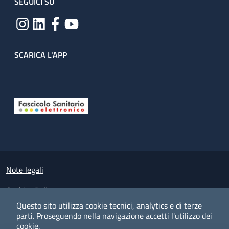
SEGUICI SU
SCARICA L'APP
Useful links section
Small prints
Note legali
Cookies Policy
Questo sito utilizza cookie tecnici, analytics e di terze
Policy privacy e protezione del dato personale
parti.
Proseguendo nella navigazione accetti l'utilizzo dei
cookie.