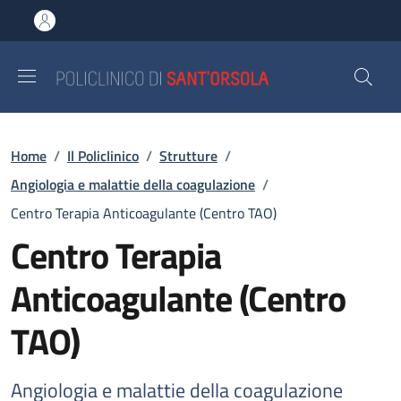
Salta al contenuto principale
Skip to footer content
Briciole di pane
Home
/
Il Policlinico
/
Strutture
/
Angiologia e malattie della coagulazione
/
Centro Terapia Anticoagulante (Centro TAO)
Centro Terapia
Anticoagulante (Centro
TAO)
Angiologia e malattie della coagulazione