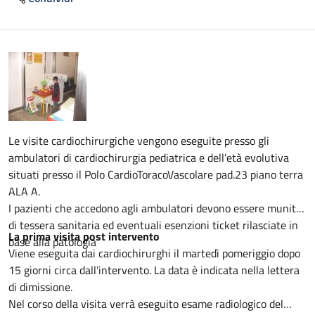
Descrizione
Le visite cardiochirurgiche vengono eseguite presso gli
ambulatori di cardiochirurgia pediatrica e dell’età evolutiva
situati presso il Polo CardioToracoVascolare pad.23 piano terra
ALA A.
I pazienti che accedono agli ambulatori devono essere muniti
di tessera sanitaria ed eventuali esenzioni ticket rilasciate in
La prima visita post intervento
base alla patologia
Viene eseguita dai cardiochirurghi il martedì pomeriggio dopo
15 giorni circa dall’intervento. La data è indicata nella lettera
di dimissione.
Nel corso della visita verrà eseguito esame radiologico del