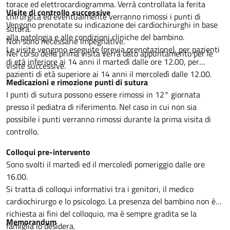
torace ed elettrocardiogramma. Verrà controllata la ferita
Visite di controllo successive
chirurgica ed eventualmente verranno rimossi i punti di
Vengono prenotate su indicazione dei cardiochirurghi in base
sutura.
alla patologia e alle condizioni cliniche del bambino.
Non sono necessarie impegnative.
Le visite vengono eseguite (previa prenotazione), per pazienti
Nel corso della prima visita verrà dato appuntamento per le
di età inferiore ai 14 anni il martedì dalle ore 12.00, per
visite successive.
pazienti di età superiore ai 14 anni il mercoledì dalle 12.00.
Medicazioni e rimozione punti di sutura
I punti di sutura possono essere rimossi in 12° giornata
presso il pediatra di riferimento. Nel caso in cui non sia
possibile i punti verranno rimossi durante la prima visita di
controllo.
Colloqui pre-intervento
Sono svolti il martedì ed il mercoledì pomeriggio dalle ore
16.00.
Si tratta di colloqui informativi tra i genitori, il medico
cardiochirurgo e lo psicologo. La presenza del bambino non è
richiesta ai fini del colloquio, ma è sempre gradita se la
Memorandum
famiglia lo desidera.