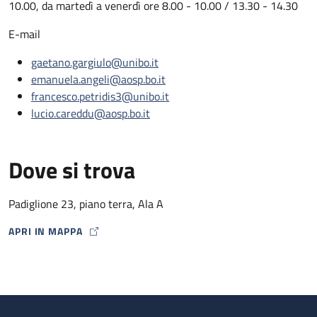
10.00, da martedì a venerdì ore 8.00 - 10.00 / 13.30 - 14.30
E-mail
gaetano.gargiulo@unibo.it
emanuela.angeli@aosp.bo.it
francesco.petridis3@unibo.it
lucio.careddu@aosp.bo.it
Dove si trova
Padiglione 23, piano terra, Ala A
APRI IN MAPPA
MAP ICON