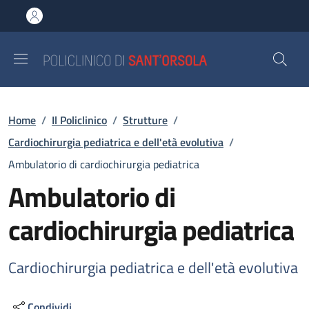
Salta al contenuto principale
Skip to footer content
Briciole di pane
Home
/
Il Policlinico
/
Strutture
/
Cardiochirurgia pediatrica e dell'età evolutiva
/
Ambulatorio di cardiochirurgia pediatrica
Ambulatorio di
cardiochirurgia pediatrica
Cardiochirurgia pediatrica e dell'età evolutiva
Condividi