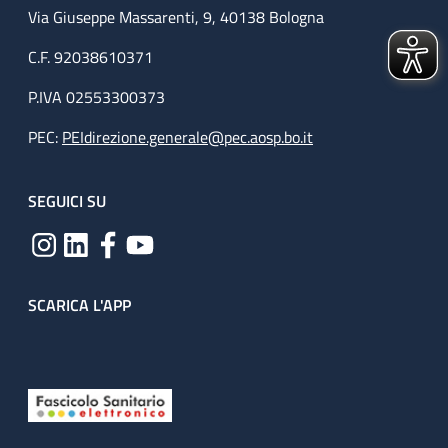
Via Giuseppe Massarenti, 9, 40138 Bologna
C.F. 92038610371
P.IVA 02553300373
PEC:
PEIdirezione.generale@pec.aosp.bo.it
SEGUICI SU
SCARICA L'APP