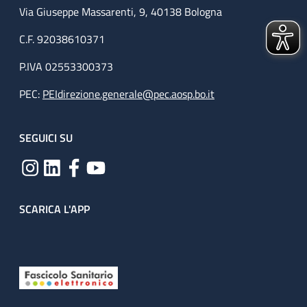
Via Giuseppe Massarenti, 9, 40138 Bologna
C.F. 92038610371
P.IVA 02553300373
PEC:
PEIdirezione.generale@pec.aosp.bo.it
SEGUICI SU
SCARICA L'APP