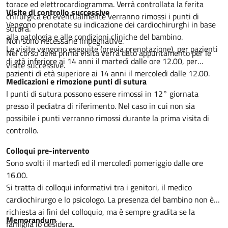
torace ed elettrocardiogramma. Verrà controllata la ferita
Visite di controllo successive
chirurgica ed eventualmente verranno rimossi i punti di
Vengono prenotate su indicazione dei cardiochirurghi in base
sutura.
alla patologia e alle condizioni cliniche del bambino.
Non sono necessarie impegnative.
Le visite vengono eseguite (previa prenotazione), per pazienti
Nel corso della prima visita verrà dato appuntamento per le
di età inferiore ai 14 anni il martedì dalle ore 12.00, per
visite successive.
pazienti di età superiore ai 14 anni il mercoledì dalle 12.00.
Medicazioni e rimozione punti di sutura
I punti di sutura possono essere rimossi in 12° giornata
presso il pediatra di riferimento. Nel caso in cui non sia
possibile i punti verranno rimossi durante la prima visita di
controllo.
Colloqui pre-intervento
Sono svolti il martedì ed il mercoledì pomeriggio dalle ore
16.00.
Si tratta di colloqui informativi tra i genitori, il medico
cardiochirurgo e lo psicologo. La presenza del bambino non è
richiesta ai fini del colloquio, ma è sempre gradita se la
Memorandum
famiglia lo desidera.