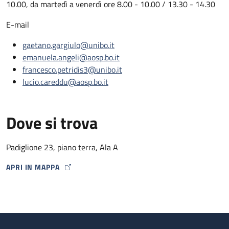
10.00, da martedì a venerdì ore 8.00 - 10.00 / 13.30 - 14.30
E-mail
gaetano.gargiulo@unibo.it
emanuela.angeli@aosp.bo.it
francesco.petridis3@unibo.it
lucio.careddu@aosp.bo.it
Dove si trova
Padiglione 23, piano terra, Ala A
APRI IN MAPPA
MAP ICON