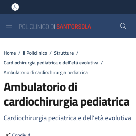
Salta al contenuto principale
Skip to footer content
Briciole di pane
Home
/
Il Policlinico
/
Strutture
/
Cardiochirurgia pediatrica e dell'età evolutiva
/
Ambulatorio di cardiochirurgia pediatrica
Ambulatorio di
cardiochirurgia pediatrica
Cardiochirurgia pediatrica e dell'età evolutiva
Condividi