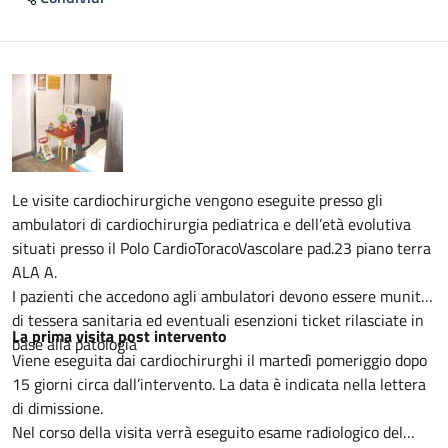
Descrizione
Le visite cardiochirurgiche vengono eseguite presso gli
ambulatori di cardiochirurgia pediatrica e dell’età evolutiva
situati presso il Polo CardioToracoVascolare pad.23 piano terra
ALA A.
I pazienti che accedono agli ambulatori devono essere muniti
di tessera sanitaria ed eventuali esenzioni ticket rilasciate in
La prima visita post intervento
base alla patologia
Viene eseguita dai cardiochirurghi il martedì pomeriggio dopo
15 giorni circa dall’intervento. La data è indicata nella lettera
di dimissione.
Nel corso della visita verrà eseguito esame radiologico del