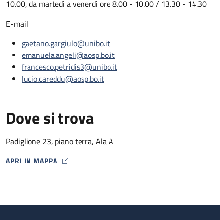
10.00, da martedì a venerdì ore 8.00 - 10.00 / 13.30 - 14.30
E-mail
gaetano.gargiulo@unibo.it
emanuela.angeli@aosp.bo.it
francesco.petridis3@unibo.it
lucio.careddu@aosp.bo.it
Dove si trova
Padiglione 23, piano terra, Ala A
APRI IN MAPPA
MAP ICON