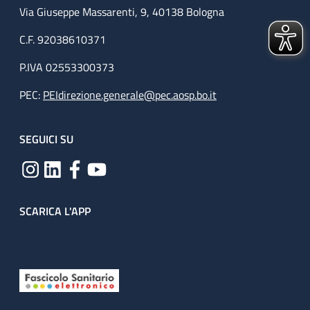
Via Giuseppe Massarenti, 9, 40138 Bologna
C.F. 92038610371
P.IVA 02553300373
PEC:
PEIdirezione.generale@pec.aosp.bo.it
SEGUICI SU
SCARICA L'APP