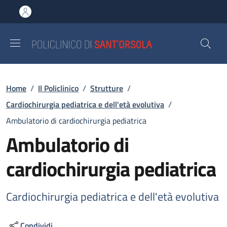
Salta al contenuto principale
Skip to footer content
Briciole di pane
Home
/
Il Policlinico
/
Strutture
/
Cardiochirurgia pediatrica e dell'età evolutiva
/
Ambulatorio di cardiochirurgia pediatrica
Ambulatorio di
cardiochirurgia pediatrica
Cardiochirurgia pediatrica e dell'età evolutiva
Condividi