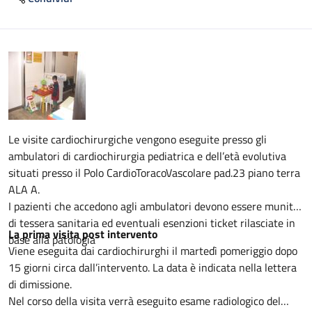
Descrizione
Le visite cardiochirurgiche vengono eseguite presso gli
ambulatori di cardiochirurgia pediatrica e dell’età evolutiva
situati presso il Polo CardioToracoVascolare pad.23 piano terra
ALA A.
I pazienti che accedono agli ambulatori devono essere muniti
di tessera sanitaria ed eventuali esenzioni ticket rilasciate in
La prima visita post intervento
base alla patologia
Viene eseguita dai cardiochirurghi il martedì pomeriggio dopo
15 giorni circa dall’intervento. La data è indicata nella lettera
di dimissione.
Nel corso della visita verrà eseguito esame radiologico del