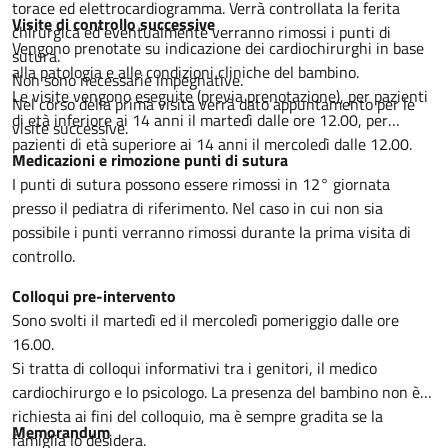
torace ed elettrocardiogramma. Verrà controllata la ferita
Visite di controllo successive
chirurgica ed eventualmente verranno rimossi i punti di
Vengono prenotate su indicazione dei cardiochirurghi in base
sutura.
alla patologia e alle condizioni cliniche del bambino.
Non sono necessarie impegnative.
Le visite vengono eseguite (previa prenotazione), per pazienti
Nel corso della prima visita verrà dato appuntamento per le
di età inferiore ai 14 anni il martedì dalle ore 12.00, per
visite successive.
pazienti di età superiore ai 14 anni il mercoledì dalle 12.00.
Medicazioni e rimozione punti di sutura
I punti di sutura possono essere rimossi in 12° giornata
presso il pediatra di riferimento. Nel caso in cui non sia
possibile i punti verranno rimossi durante la prima visita di
controllo.
Colloqui pre-intervento
Sono svolti il martedì ed il mercoledì pomeriggio dalle ore
16.00.
Si tratta di colloqui informativi tra i genitori, il medico
cardiochirurgo e lo psicologo. La presenza del bambino non è
richiesta ai fini del colloquio, ma è sempre gradita se la
Memorandum
famiglia lo desidera.