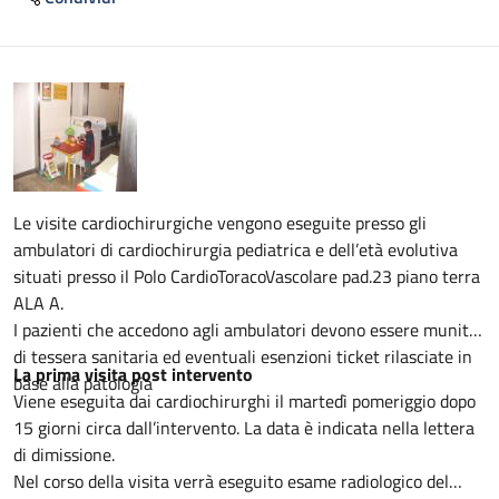
Descrizione
Le visite cardiochirurgiche vengono eseguite presso gli
ambulatori di cardiochirurgia pediatrica e dell’età evolutiva
situati presso il Polo CardioToracoVascolare pad.23 piano terra
ALA A.
I pazienti che accedono agli ambulatori devono essere muniti
di tessera sanitaria ed eventuali esenzioni ticket rilasciate in
La prima visita post intervento
base alla patologia
Viene eseguita dai cardiochirurghi il martedì pomeriggio dopo
15 giorni circa dall’intervento. La data è indicata nella lettera
di dimissione.
Nel corso della visita verrà eseguito esame radiologico del