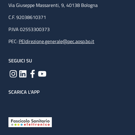
Via Giuseppe Massarenti, 9, 40138 Bologna
C.F. 92038610371
P.IVA 02553300373
PEC:
PEIdirezione.generale@pec.aosp.bo.it
SEGUICI SU
SCARICA L'APP