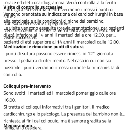
torace ed elettrocardiogramma. Verrà controllata la ferita
Visite di controllo successive
chirurgica ed eventualmente verranno rimossi i punti di
Vengono prenotate su indicazione dei cardiochirurghi in base
sutura.
alla patologia e alle condizioni cliniche del bambino.
Non sono necessarie impegnative.
Le visite vengono eseguite (previa prenotazione), per pazienti
Nel corso della prima visita verrà dato appuntamento per le
di età inferiore ai 14 anni il martedì dalle ore 12.00, per
visite successive.
pazienti di età superiore ai 14 anni il mercoledì dalle 12.00.
Medicazioni e rimozione punti di sutura
I punti di sutura possono essere rimossi in 12° giornata
presso il pediatra di riferimento. Nel caso in cui non sia
possibile i punti verranno rimossi durante la prima visita di
controllo.
Colloqui pre-intervento
Sono svolti il martedì ed il mercoledì pomeriggio dalle ore
16.00.
Si tratta di colloqui informativi tra i genitori, il medico
cardiochirurgo e lo psicologo. La presenza del bambino non è
richiesta ai fini del colloquio, ma è sempre gradita se la
Memorandum
famiglia lo desidera.