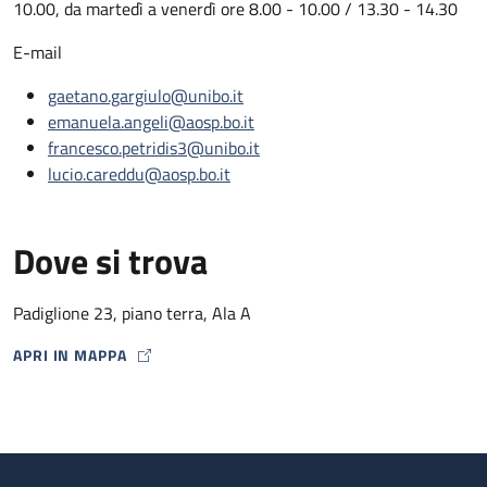
10.00, da martedì a venerdì ore 8.00 - 10.00 / 13.30 - 14.30
E-mail
gaetano.gargiulo@unibo.it
emanuela.angeli@aosp.bo.it
francesco.petridis3@unibo.it
lucio.careddu@aosp.bo.it
Dove si trova
Padiglione 23, piano terra, Ala A
APRI IN MAPPA
MAP ICON