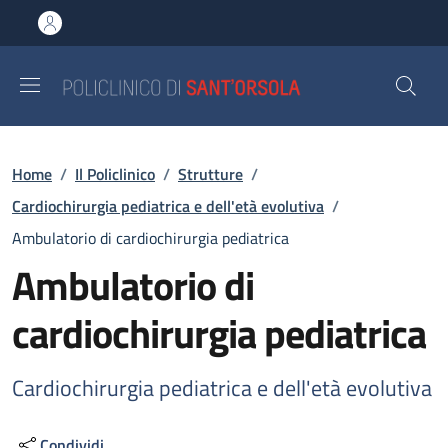
Salta al contenuto principale
Skip to footer content
Briciole di pane
Home
/
Il Policlinico
/
Strutture
/
Cardiochirurgia pediatrica e dell'età evolutiva
/
Ambulatorio di cardiochirurgia pediatrica
Ambulatorio di
cardiochirurgia pediatrica
Cardiochirurgia pediatrica e dell'età evolutiva
Condividi