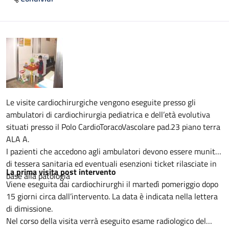
Descrizione
Le visite cardiochirurgiche vengono eseguite presso gli
ambulatori di cardiochirurgia pediatrica e dell’età evolutiva
situati presso il Polo CardioToracoVascolare pad.23 piano terra
ALA A.
I pazienti che accedono agli ambulatori devono essere muniti
di tessera sanitaria ed eventuali esenzioni ticket rilasciate in
La prima visita post intervento
base alla patologia
Viene eseguita dai cardiochirurghi il martedì pomeriggio dopo
15 giorni circa dall’intervento. La data è indicata nella lettera
di dimissione.
Nel corso della visita verrà eseguito esame radiologico del