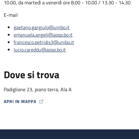
10.00, da martedì a venerdì ore 8.00 - 10.00 / 13.30 - 14.30
E-mail
gaetano.gargiulo@unibo.it
emanuela.angeli@aosp.bo.it
francesco.petridis3@unibo.it
lucio.careddu@aosp.bo.it
Dove si trova
Padiglione 23, piano terra, Ala A
APRI IN MAPPA
MAP ICON