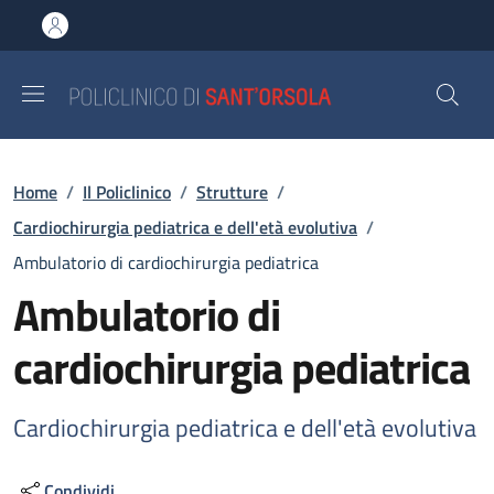
Salta al contenuto principale
Skip to footer content
Briciole di pane
Home
/
Il Policlinico
/
Strutture
/
Cardiochirurgia pediatrica e dell'età evolutiva
/
Ambulatorio di cardiochirurgia pediatrica
Ambulatorio di
cardiochirurgia pediatrica
Cardiochirurgia pediatrica e dell'età evolutiva
Condividi