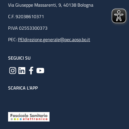
Via Giuseppe Massarenti, 9, 40138 Bologna
C.F. 92038610371
P.IVA 02553300373
PEC:
PEIdirezione.generale@pec.aosp.bo.it
SEGUICI SU
SCARICA L'APP