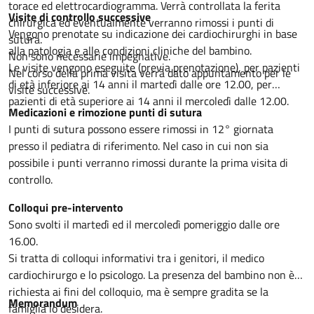
torace ed elettrocardiogramma. Verrà controllata la ferita
Visite di controllo successive
chirurgica ed eventualmente verranno rimossi i punti di
Vengono prenotate su indicazione dei cardiochirurghi in base
sutura.
alla patologia e alle condizioni cliniche del bambino.
Non sono necessarie impegnative.
Le visite vengono eseguite (previa prenotazione), per pazienti
Nel corso della prima visita verrà dato appuntamento per le
di età inferiore ai 14 anni il martedì dalle ore 12.00, per
visite successive.
pazienti di età superiore ai 14 anni il mercoledì dalle 12.00.
Medicazioni e rimozione punti di sutura
I punti di sutura possono essere rimossi in 12° giornata
presso il pediatra di riferimento. Nel caso in cui non sia
possibile i punti verranno rimossi durante la prima visita di
controllo.
Colloqui pre-intervento
Sono svolti il martedì ed il mercoledì pomeriggio dalle ore
16.00.
Si tratta di colloqui informativi tra i genitori, il medico
cardiochirurgo e lo psicologo. La presenza del bambino non è
richiesta ai fini del colloquio, ma è sempre gradita se la
Memorandum
famiglia lo desidera.