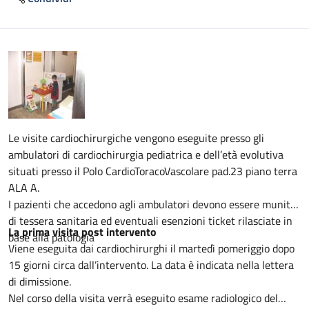
Descrizione
Le visite cardiochirurgiche vengono eseguite presso gli
ambulatori di cardiochirurgia pediatrica e dell’età evolutiva
situati presso il Polo CardioToracoVascolare pad.23 piano terra
ALA A.
I pazienti che accedono agli ambulatori devono essere muniti
di tessera sanitaria ed eventuali esenzioni ticket rilasciate in
La prima visita post intervento
base alla patologia
Viene eseguita dai cardiochirurghi il martedì pomeriggio dopo
15 giorni circa dall’intervento. La data è indicata nella lettera
di dimissione.
Nel corso della visita verrà eseguito esame radiologico del