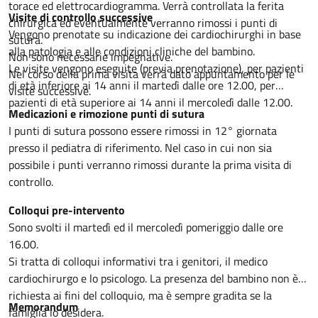
torace ed elettrocardiogramma. Verrà controllata la ferita
Visite di controllo successive
chirurgica ed eventualmente verranno rimossi i punti di
Vengono prenotate su indicazione dei cardiochirurghi in base
sutura.
alla patologia e alle condizioni cliniche del bambino.
Non sono necessarie impegnative.
Le visite vengono eseguite (previa prenotazione), per pazienti
Nel corso della prima visita verrà dato appuntamento per le
di età inferiore ai 14 anni il martedì dalle ore 12.00, per
visite successive.
pazienti di età superiore ai 14 anni il mercoledì dalle 12.00.
Medicazioni e rimozione punti di sutura
I punti di sutura possono essere rimossi in 12° giornata
presso il pediatra di riferimento. Nel caso in cui non sia
possibile i punti verranno rimossi durante la prima visita di
controllo.
Colloqui pre-intervento
Sono svolti il martedì ed il mercoledì pomeriggio dalle ore
16.00.
Si tratta di colloqui informativi tra i genitori, il medico
cardiochirurgo e lo psicologo. La presenza del bambino non è
richiesta ai fini del colloquio, ma è sempre gradita se la
Memorandum
famiglia lo desidera.