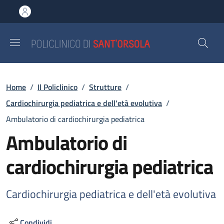
Salta al contenuto principale
Skip to footer content
Briciole di pane
Home
/
Il Policlinico
/
Strutture
/
Cardiochirurgia pediatrica e dell'età evolutiva
/
Ambulatorio di cardiochirurgia pediatrica
Ambulatorio di
cardiochirurgia pediatrica
Cardiochirurgia pediatrica e dell'età evolutiva
Condividi