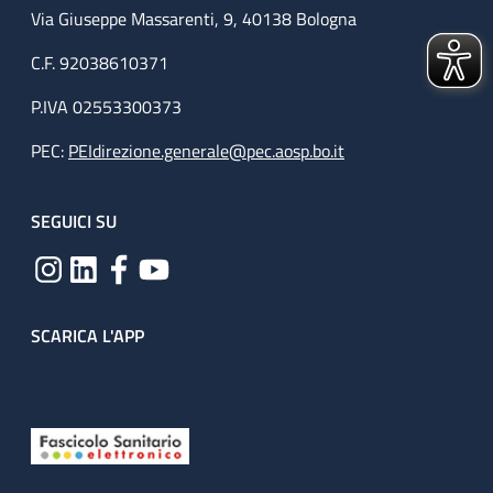
Via Giuseppe Massarenti, 9, 40138 Bologna
C.F. 92038610371
P.IVA 02553300373
PEC:
PEIdirezione.generale@pec.aosp.bo.it
SEGUICI SU
SCARICA L'APP