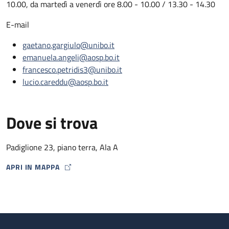
10.00, da martedì a venerdì ore 8.00 - 10.00 / 13.30 - 14.30
E-mail
gaetano.gargiulo@unibo.it
emanuela.angeli@aosp.bo.it
francesco.petridis3@unibo.it
lucio.careddu@aosp.bo.it
Dove si trova
Padiglione 23, piano terra, Ala A
APRI IN MAPPA
MAP ICON