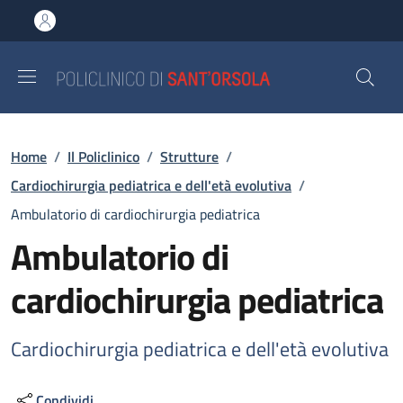
Salta al contenuto principale
Skip to footer content
Briciole di pane
Home
/
Il Policlinico
/
Strutture
/
Cardiochirurgia pediatrica e dell'età evolutiva
/
Ambulatorio di cardiochirurgia pediatrica
Ambulatorio di
cardiochirurgia pediatrica
Cardiochirurgia pediatrica e dell'età evolutiva
Condividi