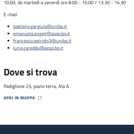
10.00, da martedì a venerdì ore 8.00 - 10.00 / 13.30 - 14.30
E-mail
gaetano.gargiulo@unibo.it
emanuela.angeli@aosp.bo.it
francesco.petridis3@unibo.it
lucio.careddu@aosp.bo.it
Dove si trova
Padiglione 23, piano terra, Ala A
APRI IN MAPPA
MAP ICON