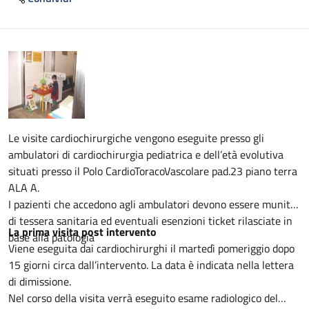
Descrizione
Le visite cardiochirurgiche vengono eseguite presso gli
ambulatori di cardiochirurgia pediatrica e dell’età evolutiva
situati presso il Polo CardioToracoVascolare pad.23 piano terra
ALA A.
I pazienti che accedono agli ambulatori devono essere muniti
di tessera sanitaria ed eventuali esenzioni ticket rilasciate in
La prima visita post intervento
base alla patologia
Viene eseguita dai cardiochirurghi il martedì pomeriggio dopo
15 giorni circa dall’intervento. La data è indicata nella lettera
di dimissione.
Nel corso della visita verrà eseguito esame radiologico del