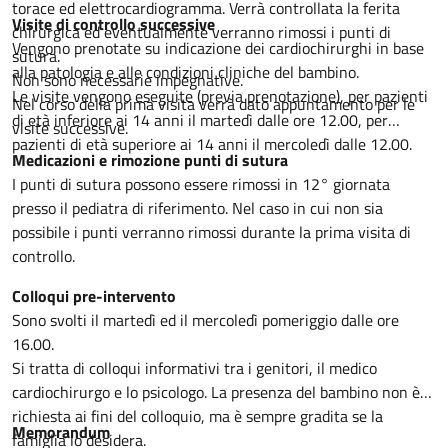
torace ed elettrocardiogramma. Verrà controllata la ferita
Visite di controllo successive
chirurgica ed eventualmente verranno rimossi i punti di
Vengono prenotate su indicazione dei cardiochirurghi in base
sutura.
alla patologia e alle condizioni cliniche del bambino.
Non sono necessarie impegnative.
Le visite vengono eseguite (previa prenotazione), per pazienti
Nel corso della prima visita verrà dato appuntamento per le
di età inferiore ai 14 anni il martedì dalle ore 12.00, per
visite successive.
pazienti di età superiore ai 14 anni il mercoledì dalle 12.00.
Medicazioni e rimozione punti di sutura
I punti di sutura possono essere rimossi in 12° giornata
presso il pediatra di riferimento. Nel caso in cui non sia
possibile i punti verranno rimossi durante la prima visita di
controllo.
Colloqui pre-intervento
Sono svolti il martedì ed il mercoledì pomeriggio dalle ore
16.00.
Si tratta di colloqui informativi tra i genitori, il medico
cardiochirurgo e lo psicologo. La presenza del bambino non è
richiesta ai fini del colloquio, ma è sempre gradita se la
Memorandum
famiglia lo desidera.