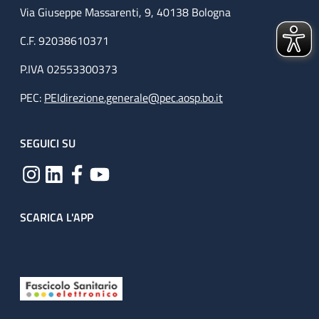
Via Giuseppe Massarenti, 9, 40138 Bologna
C.F. 92038610371
P.IVA 02553300373
PEC:
PEIdirezione.generale@pec.aosp.bo.it
SEGUICI SU
SCARICA L'APP