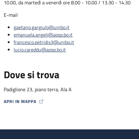
10.00, da martedì a venerdì ore 8.00 - 10.00 / 13.30 - 14.30
E-mail
gaetano.gargiulo@unibo.it
emanuela.angeli@aosp.bo.it
francesco.petridis3@unibo.it
lucio.careddu@aosp.bo.it
Dove si trova
Padiglione 23, piano terra, Ala A
APRI IN MAPPA
MAP ICON