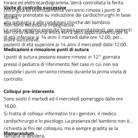
torace ed elettrocardiogramma. Verrà controllata la ferita
Visite di controllo successive
chirurgica ed eventualmente verranno rimossi i punti di
Vengono prenotate su indicazione dei cardiochirurghi in base
sutura.
alla patologia e alle condizioni cliniche del bambino.
Non sono necessarie impegnative.
Le visite vengono eseguite (previa prenotazione), per pazienti
Nel corso della prima visita verrà dato appuntamento per le
di età inferiore ai 14 anni il martedì dalle ore 12.00, per
visite successive.
pazienti di età superiore ai 14 anni il mercoledì dalle 12.00.
Medicazioni e rimozione punti di sutura
I punti di sutura possono essere rimossi in 12° giornata
presso il pediatra di riferimento. Nel caso in cui non sia
possibile i punti verranno rimossi durante la prima visita di
controllo.
Colloqui pre-intervento
Sono svolti il martedì ed il mercoledì pomeriggio dalle ore
16.00.
Si tratta di colloqui informativi tra i genitori, il medico
cardiochirurgo e lo psicologo. La presenza del bambino non è
richiesta ai fini del colloquio, ma è sempre gradita se la
Memorandum
famiglia lo desidera.