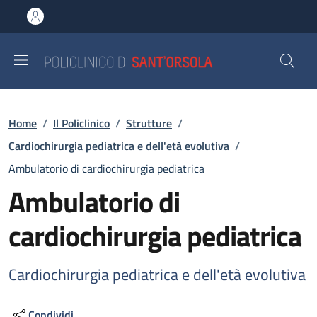
Salta al contenuto principale
Skip to footer content
Briciole di pane
Home
/
Il Policlinico
/
Strutture
/
Cardiochirurgia pediatrica e dell'età evolutiva
/
Ambulatorio di cardiochirurgia pediatrica
Ambulatorio di
cardiochirurgia pediatrica
Cardiochirurgia pediatrica e dell'età evolutiva
Condividi