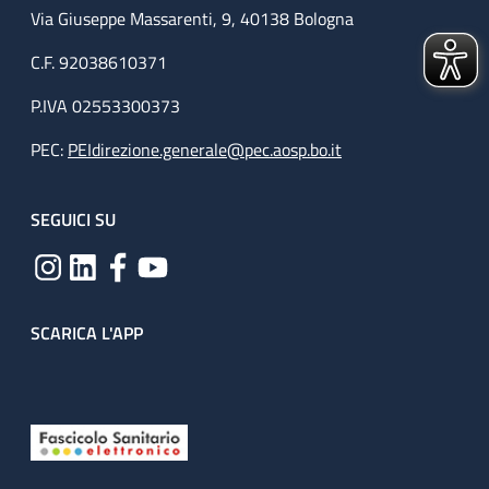
Via Giuseppe Massarenti, 9, 40138 Bologna
C.F. 92038610371
P.IVA 02553300373
PEC:
PEIdirezione.generale@pec.aosp.bo.it
SEGUICI SU
SCARICA L'APP