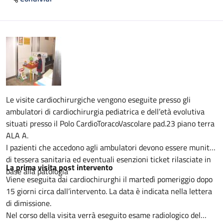
Descrizione
Le visite cardiochirurgiche vengono eseguite presso gli
ambulatori di cardiochirurgia pediatrica e dell’età evolutiva
situati presso il Polo CardioToracoVascolare pad.23 piano terra
ALA A.
I pazienti che accedono agli ambulatori devono essere muniti
di tessera sanitaria ed eventuali esenzioni ticket rilasciate in
La prima visita post intervento
base alla patologia
Viene eseguita dai cardiochirurghi il martedì pomeriggio dopo
15 giorni circa dall’intervento. La data è indicata nella lettera
di dimissione.
Nel corso della visita verrà eseguito esame radiologico del