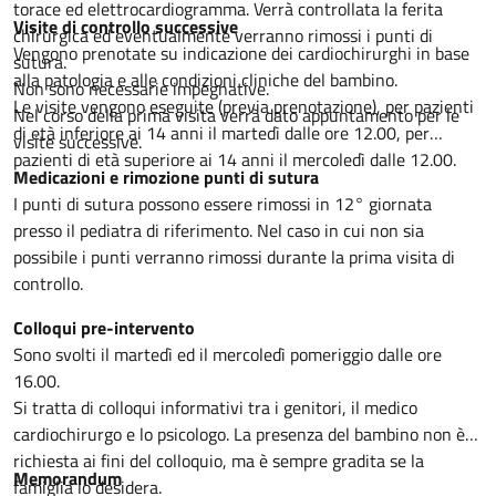
torace ed elettrocardiogramma. Verrà controllata la ferita
Visite di controllo successive
chirurgica ed eventualmente verranno rimossi i punti di
Vengono prenotate su indicazione dei cardiochirurghi in base
sutura.
alla patologia e alle condizioni cliniche del bambino.
Non sono necessarie impegnative.
Le visite vengono eseguite (previa prenotazione), per pazienti
Nel corso della prima visita verrà dato appuntamento per le
di età inferiore ai 14 anni il martedì dalle ore 12.00, per
visite successive.
pazienti di età superiore ai 14 anni il mercoledì dalle 12.00.
Medicazioni e rimozione punti di sutura
I punti di sutura possono essere rimossi in 12° giornata
presso il pediatra di riferimento. Nel caso in cui non sia
possibile i punti verranno rimossi durante la prima visita di
controllo.
Colloqui pre-intervento
Sono svolti il martedì ed il mercoledì pomeriggio dalle ore
16.00.
Si tratta di colloqui informativi tra i genitori, il medico
cardiochirurgo e lo psicologo. La presenza del bambino non è
richiesta ai fini del colloquio, ma è sempre gradita se la
Memorandum
famiglia lo desidera.