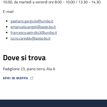
10.00, da martedì a venerdì ore 8.00 - 10.00 / 13.30 - 14.30
E-mail
gaetano.gargiulo@unibo.it
emanuela.angeli@aosp.bo.it
francesco.petridis3@unibo.it
lucio.careddu@aosp.bo.it
Dove si trova
Padiglione 23, piano terra, Ala A
APRI IN MAPPA
MAP ICON