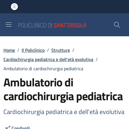
Salta al contenuto principale
Skip to footer content
Briciole di pane
Home
/
Il Policlinico
/
Strutture
/
Cardiochirurgia pediatrica e dell'età evolutiva
/
Ambulatorio di cardiochirurgia pediatrica
Ambulatorio di
cardiochirurgia pediatrica
Cardiochirurgia pediatrica e dell'età evolutiva
Condividi