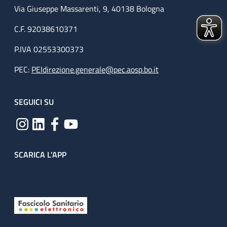
Via Giuseppe Massarenti, 9, 40138 Bologna
C.F. 92038610371
P.IVA 02553300373
PEC:
PEIdirezione.generale@pec.aosp.bo.it
SEGUICI SU
SCARICA L'APP