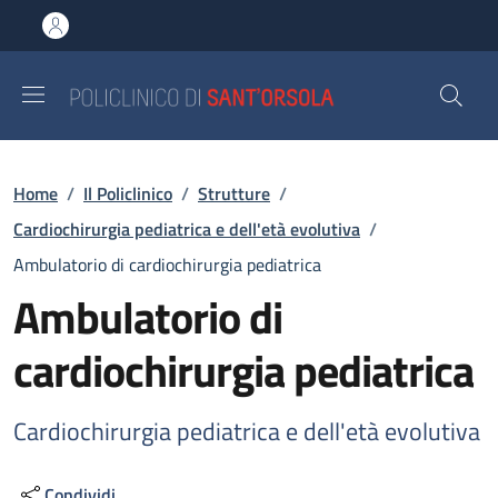
Salta al contenuto principale
Skip to footer content
Briciole di pane
Home
/
Il Policlinico
/
Strutture
/
Cardiochirurgia pediatrica e dell'età evolutiva
/
Ambulatorio di cardiochirurgia pediatrica
Ambulatorio di
cardiochirurgia pediatrica
Cardiochirurgia pediatrica e dell'età evolutiva
Condividi