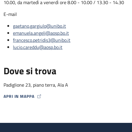
10.00, da martedì a venerdì ore 8.00 - 10.00 / 13.30 - 14.30
E-mail
gaetano.gargiulo@unibo.it
emanuela.angeli@aosp.bo.it
francesco.petridis3@unibo.it
lucio.careddu@aosp.bo.it
Dove si trova
Padiglione 23, piano terra, Ala A
APRI IN MAPPA
MAP ICON