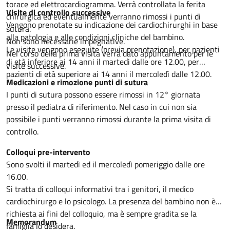
torace ed elettrocardiogramma. Verrà controllata la ferita
Visite di controllo successive
chirurgica ed eventualmente verranno rimossi i punti di
Vengono prenotate su indicazione dei cardiochirurghi in base
sutura.
alla patologia e alle condizioni cliniche del bambino.
Non sono necessarie impegnative.
Le visite vengono eseguite (previa prenotazione), per pazienti
Nel corso della prima visita verrà dato appuntamento per le
di età inferiore ai 14 anni il martedì dalle ore 12.00, per
visite successive.
pazienti di età superiore ai 14 anni il mercoledì dalle 12.00.
Medicazioni e rimozione punti di sutura
I punti di sutura possono essere rimossi in 12° giornata
presso il pediatra di riferimento. Nel caso in cui non sia
possibile i punti verranno rimossi durante la prima visita di
controllo.
Colloqui pre-intervento
Sono svolti il martedì ed il mercoledì pomeriggio dalle ore
16.00.
Si tratta di colloqui informativi tra i genitori, il medico
cardiochirurgo e lo psicologo. La presenza del bambino non è
richiesta ai fini del colloquio, ma è sempre gradita se la
Memorandum
famiglia lo desidera.