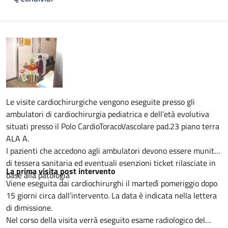
Descrizione
Le visite cardiochirurgiche vengono eseguite presso gli
ambulatori di cardiochirurgia pediatrica e dell’età evolutiva
situati presso il Polo CardioToracoVascolare pad.23 piano terra
ALA A.
I pazienti che accedono agli ambulatori devono essere muniti
di tessera sanitaria ed eventuali esenzioni ticket rilasciate in
La prima visita post intervento
base alla patologia
Viene eseguita dai cardiochirurghi il martedì pomeriggio dopo
15 giorni circa dall’intervento. La data è indicata nella lettera
di dimissione.
Nel corso della visita verrà eseguito esame radiologico del