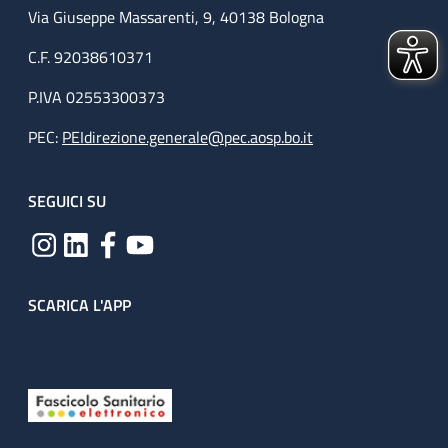
Via Giuseppe Massarenti, 9, 40138 Bologna
C.F. 92038610371
P.IVA 02553300373
PEC:
PEIdirezione.generale@pec.aosp.bo.it
SEGUICI SU
SCARICA L'APP