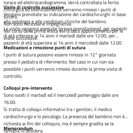
torace ed elettrocardiogramma. Verrà controllata la ferita
Visite di controllo successive
chirurgica ed eventualmente verranno rimossi i punti di
Vengono prenotate su indicazione dei cardiochirurghi in base
sutura.
alla patologia e alle condizioni cliniche del bambino.
Non sono necessarie impegnative.
Le visite vengono eseguite (previa prenotazione), per pazienti
Nel corso della prima visita verrà dato appuntamento per le
di età inferiore ai 14 anni il martedì dalle ore 12.00, per
visite successive.
pazienti di età superiore ai 14 anni il mercoledì dalle 12.00.
Medicazioni e rimozione punti di sutura
I punti di sutura possono essere rimossi in 12° giornata
presso il pediatra di riferimento. Nel caso in cui non sia
possibile i punti verranno rimossi durante la prima visita di
controllo.
Colloqui pre-intervento
Sono svolti il martedì ed il mercoledì pomeriggio dalle ore
16.00.
Si tratta di colloqui informativi tra i genitori, il medico
cardiochirurgo e lo psicologo. La presenza del bambino non è
richiesta ai fini del colloquio, ma è sempre gradita se la
Memorandum
famiglia lo desidera.