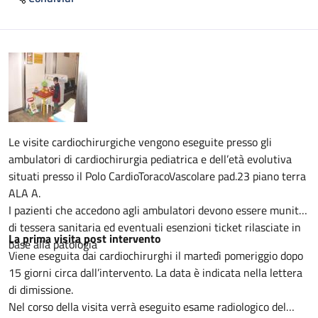
Descrizione
Le visite cardiochirurgiche vengono eseguite presso gli
ambulatori di cardiochirurgia pediatrica e dell’età evolutiva
situati presso il Polo CardioToracoVascolare pad.23 piano terra
ALA A.
I pazienti che accedono agli ambulatori devono essere muniti
di tessera sanitaria ed eventuali esenzioni ticket rilasciate in
La prima visita post intervento
base alla patologia
Viene eseguita dai cardiochirurghi il martedì pomeriggio dopo
15 giorni circa dall’intervento. La data è indicata nella lettera
di dimissione.
Nel corso della visita verrà eseguito esame radiologico del