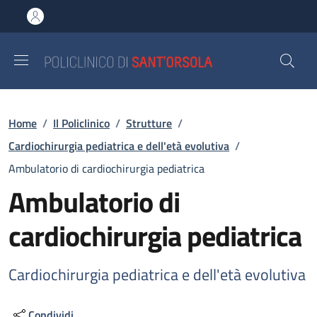
Salta al contenuto principale
Skip to footer content
Briciole di pane
Home
/
Il Policlinico
/
Strutture
/
Cardiochirurgia pediatrica e dell'età evolutiva
/
Ambulatorio di cardiochirurgia pediatrica
Ambulatorio di
cardiochirurgia pediatrica
Cardiochirurgia pediatrica e dell'età evolutiva
Condividi