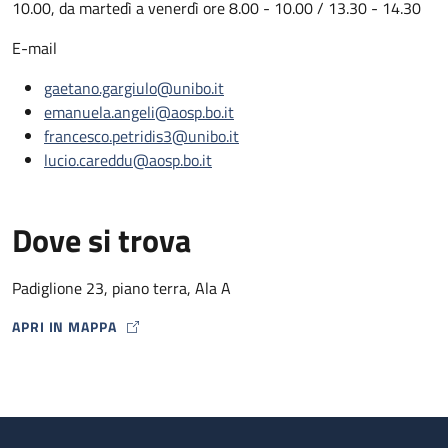
10.00, da martedì a venerdì ore 8.00 - 10.00 / 13.30 - 14.30
E-mail
gaetano.gargiulo@unibo.it
emanuela.angeli@aosp.bo.it
francesco.petridis3@unibo.it
lucio.careddu@aosp.bo.it
Dove si trova
Padiglione 23, piano terra, Ala A
APRI IN MAPPA
MAP ICON