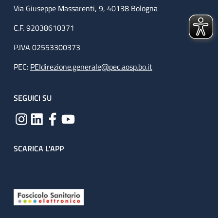
Via Giuseppe Massarenti, 9, 40138 Bologna
C.F. 92038610371
P.IVA 02553300373
PEC:
PEIdirezione.generale@pec.aosp.bo.it
SEGUICI SU
SCARICA L'APP