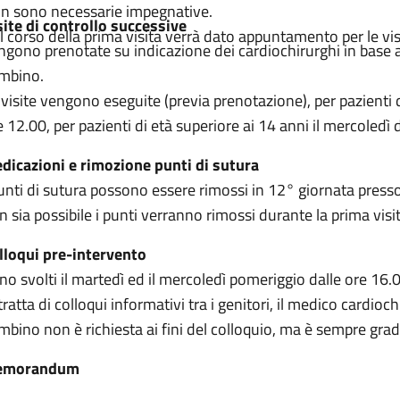
n sono necessarie impegnative.
site di controllo successive
l corso della prima visita verrà dato appuntamento per le vis
ngono prenotate su indicazione dei cardiochirurghi in base all
mbino.
 visite vengono eseguite (previa prenotazione), per pazienti di
e 12.00, per pazienti di età superiore ai 14 anni il mercoledì 
dicazioni e rimozione punti di sutura
punti di sutura possono essere rimossi in 12° giornata presso 
n sia possibile i punti verranno rimossi durante la prima visit
lloqui pre-intervento
no svolti il martedì ed il mercoledì pomeriggio dalle ore 16.
 tratta di colloqui informativi tra i genitori, il medico cardio
mbino non è richiesta ai fini del colloquio, ma è sempre gradi
emorandum