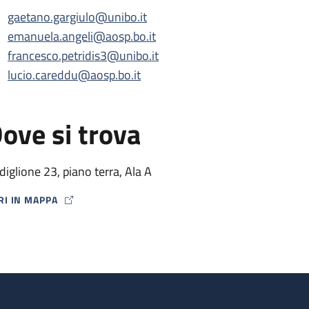
gaetano.gargiulo@unibo.it
emanuela.angeli@aosp.bo.it
francesco.petridis3@unibo.it
lucio.careddu@aosp.bo.it
ove si trova
diglione 23, piano terra, Ala A
RI IN MAPPA
P ICON