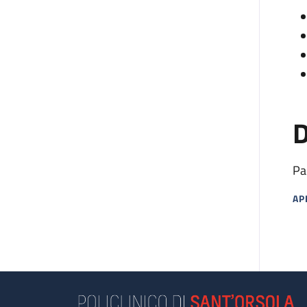
D
Pa
AP
MA