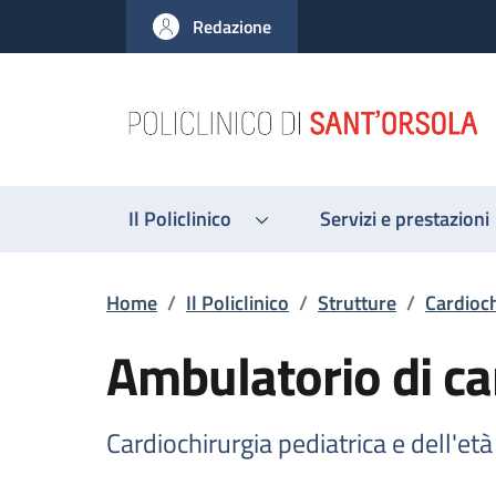
Salta al contenuto principale
Skip to footer content
Redazione
Il Policlinico
Servizi e prestazioni
Briciole di pane
Home
/
Il Policlinico
/
Strutture
/
Cardioch
Ambulatorio di ca
Cardiochirurgia pediatrica e dell'età