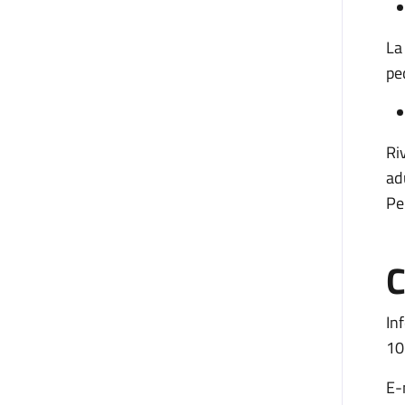
La
pe
Ri
ad
Pe
C
In
10
E-