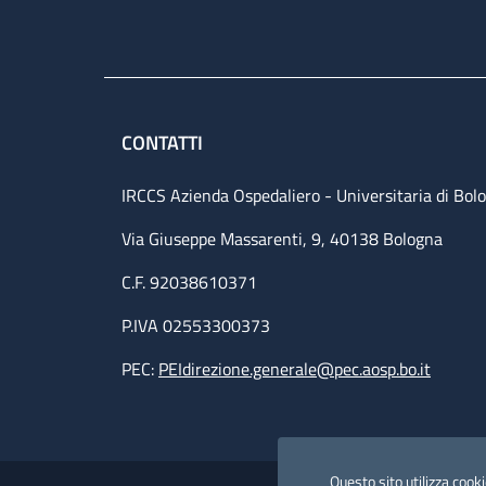
CONTATTI
IRCCS Azienda Ospedaliero - Universitaria di Bol
Via Giuseppe Massarenti, 9, 40138 Bologna
C.F. 92038610371
P.IVA 02553300373
PEC:
PEIdirezione.generale@pec.aosp.bo.it
Small prints
Useful links section
Questo sito utilizza cookie