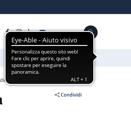
Facebook
Instagram
Linkedin
YouTube
Cerca
Sostienici
diochirurgia pediatrica
a
Condividi