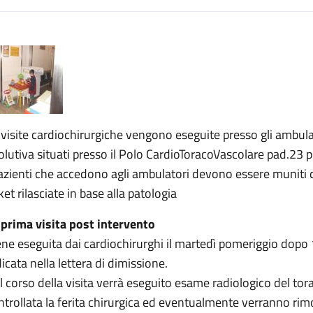
escrizione
urgia pediatrica
ia pediatrica
irurgia pediatrica
 visite cardiochirurgiche vengono eseguite presso gli ambulato
olutiva situati presso il Polo CardioToracoVascolare pad.23 p
pazienti che accedono agli ambulatori devono essere muniti d
ket rilasciate in base alla patologia
 prima visita post intervento
ene eseguita dai cardiochirurghi il martedì pomeriggio dopo 1
dicata nella lettera di dimissione.
l corso della visita verrà eseguito esame radiologico del to
ntrollata la ferita chirurgica ed eventualmente verranno rimos