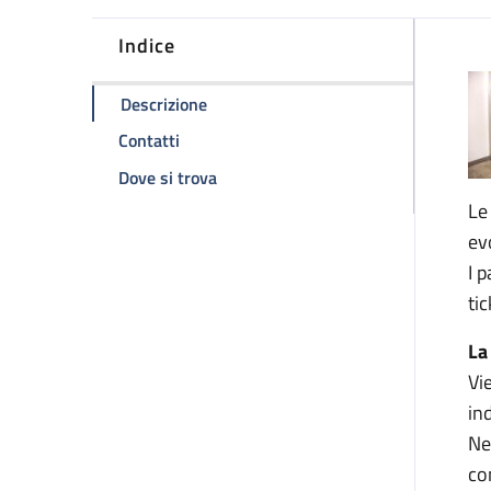
Indice
D
della pagina Ambulatorio di cardiochir
Descrizione
della pagina Ambulatorio di cardiochirurg
Contatti
della pagina Ambulatorio di cardioch
Dove si trova
Le
ev
I 
tic
La
Vi
in
Ne
co