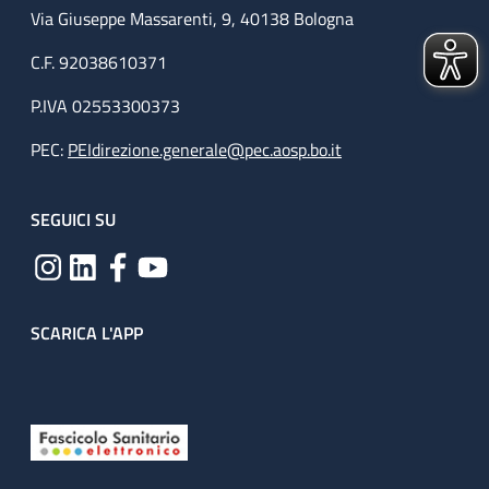
Via Giuseppe Massarenti, 9, 40138 Bologna
C.F. 92038610371
P.IVA 02553300373
PEC:
PEIdirezione.generale@pec.aosp.bo.it
SEGUICI SU
SCARICA L'APP