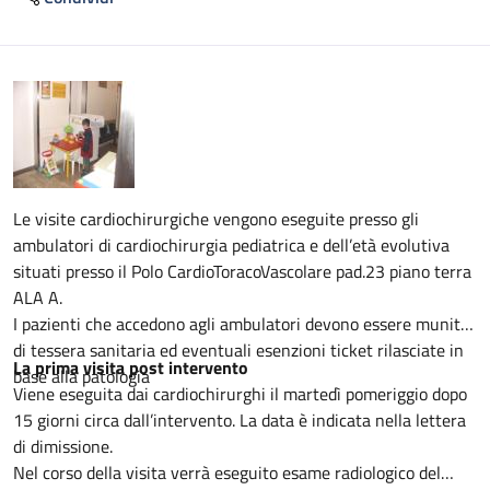
Descrizione
Le visite cardiochirurgiche vengono eseguite presso gli
ambulatori di cardiochirurgia pediatrica e dell’età evolutiva
situati presso il Polo CardioToracoVascolare pad.23 piano terra
ALA A.
I pazienti che accedono agli ambulatori devono essere muniti
di tessera sanitaria ed eventuali esenzioni ticket rilasciate in
La prima visita post intervento
base alla patologia
Viene eseguita dai cardiochirurghi il martedì pomeriggio dopo
15 giorni circa dall’intervento. La data è indicata nella lettera
di dimissione.
Nel corso della visita verrà eseguito esame radiologico del