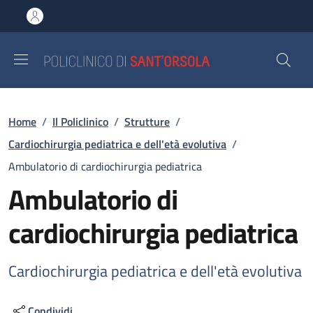
Salta al contenuto principale
Skip to footer content
Briciole di pane
Home
/
Il Policlinico
/
Strutture
/
Cardiochirurgia pediatrica e dell'età evolutiva
/
Ambulatorio di cardiochirurgia pediatrica
Ambulatorio di
cardiochirurgia pediatrica
Cardiochirurgia pediatrica e dell'età evolutiva
Condividi