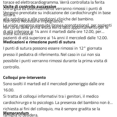
torace ed elettrocardiogramma. Verrà controllata la ferita
Visite di controllo successive
chirurgica ed eventualmente verranno rimossi i punti di
Vengono prenotate su indicazione dei cardiochirurghi in base
sutura.
alla patologia e alle condizioni cliniche del bambino.
Non sono necessarie impegnative.
Le visite vengono eseguite (previa prenotazione), per pazienti
Nel corso della prima visita verrà dato appuntamento per le
di età inferiore ai 14 anni il martedì dalle ore 12.00, per
visite successive.
pazienti di età superiore ai 14 anni il mercoledì dalle 12.00.
Medicazioni e rimozione punti di sutura
I punti di sutura possono essere rimossi in 12° giornata
presso il pediatra di riferimento. Nel caso in cui non sia
possibile i punti verranno rimossi durante la prima visita di
controllo.
Colloqui pre-intervento
Sono svolti il martedì ed il mercoledì pomeriggio dalle ore
16.00.
Si tratta di colloqui informativi tra i genitori, il medico
cardiochirurgo e lo psicologo. La presenza del bambino non è
richiesta ai fini del colloquio, ma è sempre gradita se la
Memorandum
famiglia lo desidera.