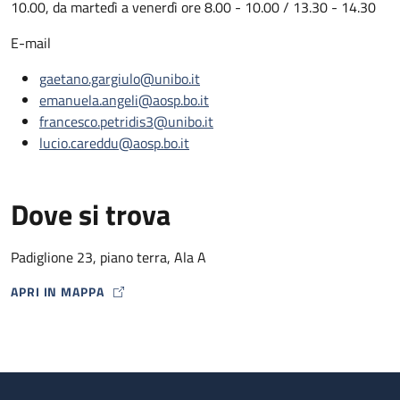
10.00, da martedì a venerdì ore 8.00 - 10.00 / 13.30 - 14.30
E-mail
gaetano.gargiulo@unibo.it
emanuela.angeli@aosp.bo.it
francesco.petridis3@unibo.it
lucio.careddu@aosp.bo.it
Dove si trova
Padiglione 23, piano terra, Ala A
APRI IN MAPPA
MAP ICON