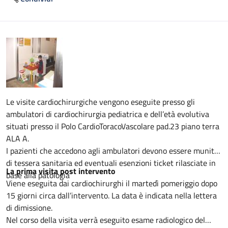
Descrizione
Le visite cardiochirurgiche vengono eseguite presso gli
ambulatori di cardiochirurgia pediatrica e dell’età evolutiva
situati presso il Polo CardioToracoVascolare pad.23 piano terra
ALA A.
I pazienti che accedono agli ambulatori devono essere muniti
di tessera sanitaria ed eventuali esenzioni ticket rilasciate in
La prima visita post intervento
base alla patologia
Viene eseguita dai cardiochirurghi il martedì pomeriggio dopo
15 giorni circa dall’intervento. La data è indicata nella lettera
di dimissione.
Nel corso della visita verrà eseguito esame radiologico del