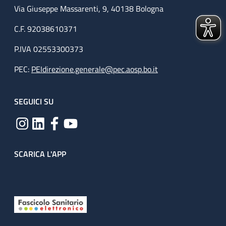
Via Giuseppe Massarenti, 9, 40138 Bologna
C.F. 92038610371
P.IVA 02553300373
PEC:
PEIdirezione.generale@pec.aosp.bo.it
SEGUICI SU
SCARICA L'APP