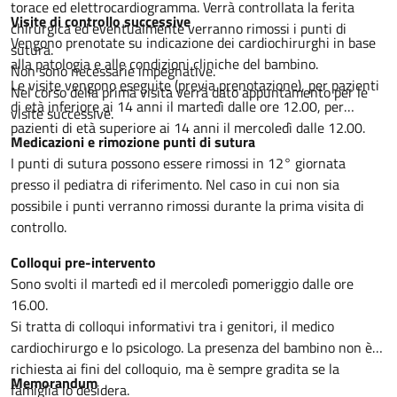
torace ed elettrocardiogramma. Verrà controllata la ferita
Visite di controllo successive
chirurgica ed eventualmente verranno rimossi i punti di
Vengono prenotate su indicazione dei cardiochirurghi in base
sutura.
alla patologia e alle condizioni cliniche del bambino.
Non sono necessarie impegnative.
Le visite vengono eseguite (previa prenotazione), per pazienti
Nel corso della prima visita verrà dato appuntamento per le
di età inferiore ai 14 anni il martedì dalle ore 12.00, per
visite successive.
pazienti di età superiore ai 14 anni il mercoledì dalle 12.00.
Medicazioni e rimozione punti di sutura
I punti di sutura possono essere rimossi in 12° giornata
presso il pediatra di riferimento. Nel caso in cui non sia
possibile i punti verranno rimossi durante la prima visita di
controllo.
Colloqui pre-intervento
Sono svolti il martedì ed il mercoledì pomeriggio dalle ore
16.00.
Si tratta di colloqui informativi tra i genitori, il medico
cardiochirurgo e lo psicologo. La presenza del bambino non è
richiesta ai fini del colloquio, ma è sempre gradita se la
Memorandum
famiglia lo desidera.