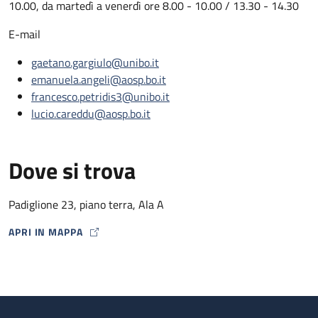
10.00, da martedì a venerdì ore 8.00 - 10.00 / 13.30 - 14.30
E-mail
gaetano.gargiulo@unibo.it
emanuela.angeli@aosp.bo.it
francesco.petridis3@unibo.it
lucio.careddu@aosp.bo.it
Dove si trova
Padiglione 23, piano terra, Ala A
APRI IN MAPPA
MAP ICON