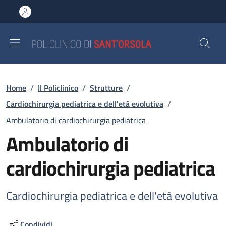
Salta al contenuto principale
Skip to footer content
Briciole di pane
Home
/
Il Policlinico
/
Strutture
/
Cardiochirurgia pediatrica e dell'età evolutiva
/
Ambulatorio di cardiochirurgia pediatrica
Ambulatorio di
cardiochirurgia pediatrica
Cardiochirurgia pediatrica e dell'età evolutiva
Condividi