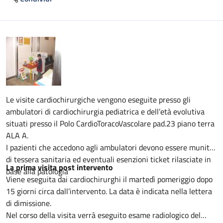
Descrizione
Le visite cardiochirurgiche vengono eseguite presso gli
ambulatori di cardiochirurgia pediatrica e dell’età evolutiva
situati presso il Polo CardioToracoVascolare pad.23 piano terra
ALA A.
I pazienti che accedono agli ambulatori devono essere muniti
di tessera sanitaria ed eventuali esenzioni ticket rilasciate in
La prima visita post intervento
base alla patologia
Viene eseguita dai cardiochirurghi il martedì pomeriggio dopo
15 giorni circa dall’intervento. La data è indicata nella lettera
di dimissione.
Nel corso della visita verrà eseguito esame radiologico del