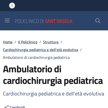
Salta al contenuto principale
Skip to footer content
Briciole di pane
Home
/
Il Policlinico
/
Strutture
/
Cardiochirurgia pediatrica e dell'età evolutiva
/
Ambulatorio di cardiochirurgia pediatrica
Ambulatorio di
cardiochirurgia pediatrica
Cardiochirurgia pediatrica e dell'età evolutiva
Condividi