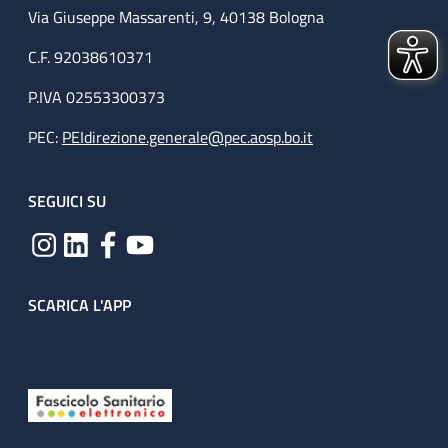
Via Giuseppe Massarenti, 9, 40138 Bologna
C.F. 92038610371
P.IVA 02553300373
PEC:
PEIdirezione.generale@pec.aosp.bo.it
SEGUICI SU
SCARICA L'APP