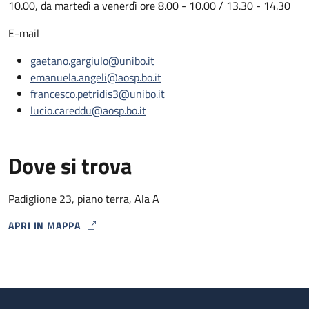
10.00, da martedì a venerdì ore 8.00 - 10.00 / 13.30 - 14.30
E-mail
gaetano.gargiulo@unibo.it
emanuela.angeli@aosp.bo.it
francesco.petridis3@unibo.it
lucio.careddu@aosp.bo.it
Dove si trova
Padiglione 23, piano terra, Ala A
APRI IN MAPPA
MAP ICON