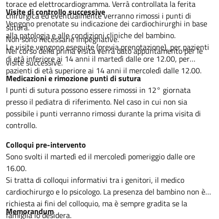
torace ed elettrocardiogramma. Verrà controllata la ferita
Visite di controllo successive
chirurgica ed eventualmente verranno rimossi i punti di
Vengono prenotate su indicazione dei cardiochirurghi in base
sutura.
alla patologia e alle condizioni cliniche del bambino.
Non sono necessarie impegnative.
Le visite vengono eseguite (previa prenotazione), per pazienti
Nel corso della prima visita verrà dato appuntamento per le
di età inferiore ai 14 anni il martedì dalle ore 12.00, per
visite successive.
pazienti di età superiore ai 14 anni il mercoledì dalle 12.00.
Medicazioni e rimozione punti di sutura
I punti di sutura possono essere rimossi in 12° giornata
presso il pediatra di riferimento. Nel caso in cui non sia
possibile i punti verranno rimossi durante la prima visita di
controllo.
Colloqui pre-intervento
Sono svolti il martedì ed il mercoledì pomeriggio dalle ore
16.00.
Si tratta di colloqui informativi tra i genitori, il medico
cardiochirurgo e lo psicologo. La presenza del bambino non è
richiesta ai fini del colloquio, ma è sempre gradita se la
Memorandum
famiglia lo desidera.